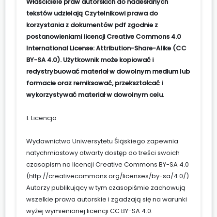
Właściciele praw autorskich do nadesłanych
tekstów udzielają Czytelnikowi prawa do
korzystania z dokumentów pdf zgodnie z
postanowieniami licencji Creative Commons 4.0
International License: Attribution-Share-Alike (CC
BY-SA 4.0). Użytkownik może kopiować i
redystrybuować materiał w dowolnym medium lub
formacie oraz remiksować, przekształcać i
wykorzystywać materiał w dowolnym celu.
1. Licencja
Wydawnictwo Uniwersytetu Śląskiego zapewnia
natychmiastowy otwarty dostęp do treści swoich
czasopism na licencji Creative Commons BY-SA 4.0
(
http://creativecommons.org/licenses/by-sa/4.0/
).
Autorzy publikujący w tym czasopiśmie zachowują
wszelkie prawa autorskie i zgadzają się na warunki
wyżej wymienionej licencji CC BY-SA 4.0.