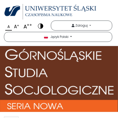
++
A
+
Zaloguj
A
A
Język Polski