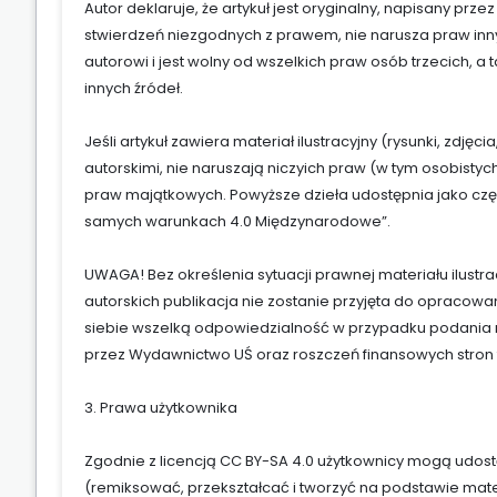
Autor deklaruje, że artykuł jest oryginalny, napisany prz
stwierdzeń niezgodnych z prawem, nie narusza praw inny
autorowi i jest wolny od wszelkich praw osób trzecich, a
innych źródeł.
Jeśli artykuł zawiera materiał ilustracyjny (rysunki, zdję
autorskimi, nie naruszają niczyich praw (w tym osobisty
praw majątkowych. Powyższe dzieła udostępnia jako częś
samych warunkach 4.0 Międzynarodowe”.
UWAGA! Bez określenia sytuacji prawnej materiału ilust
autorskich publikacja nie zostanie przyjęta do opracow
siebie wszelką odpowiedzialność w przypadku podania 
przez Wydawnictwo UŚ oraz roszczeń finansowych stron t
3. Prawa użytkownika
Zgodnie z licencją CC BY-SA 4.0 użytkownicy mogą udo
(remiksować, przekształcać i tworzyć na podstawie mat