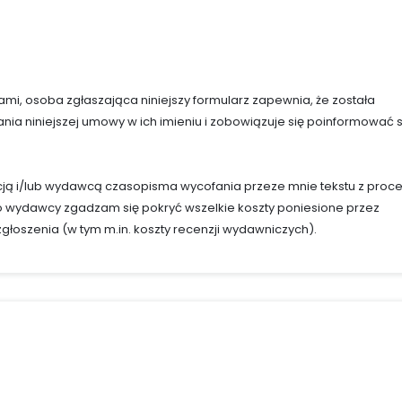
rami, osoba zgłaszająca niniejszy formularz zapewnia, że została
ia niniejszej umowy w ich imieniu i zobowiązuje się poinformować 
ą i/lub wydawcą czasopisma wycofania przeze mnie tekstu z proc
 wydawcy zgadzam się pokryć wszelkie koszty poniesione przez
łoszenia (w tym m.in. koszty recenzji wydawniczych).