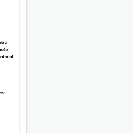
ie z
może
ateriał
ive