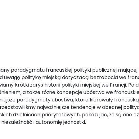
any paradygmatu francuskiej polityki publicznej mającej 
od uwagę politykę miejską dotyczącą bezrobocia we fran
y krótki zarys historii polityki miejskiej we Francji. Po d
ieniem, a także różne koncepcje ubóstwa we francuskie
ażniejsze paradygmaty ubóstwa, które kierowały francuską
przedstawiliśmy najważniejsze tendencje w obecnej polity
skich dzielnicach priorytetowych, pokazując, że są one c
iezależność i autonomię jednostki.