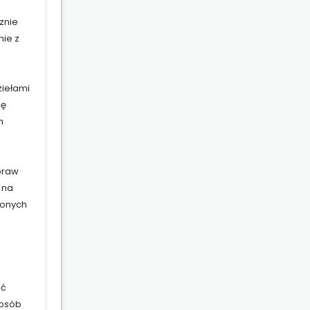
znie
nie z
ziełami
ię
h
praw
 na
ionych
ać
posób