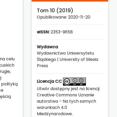
Tom 10 (2019)
Opublikowane: 2020-11-20
eISSN:
2353-9658
Wydawca
Wydawnictwo Uniwersytetu
na celu
Śląskiego | University of Silesia
cuskich
Press
rugie,
j
Licencja CC
 polityką
Utwór dostępny jest na licencji
ce
Creative Commons Uznanie
zęścią
autorstwa – Na tych samych
warunkach 4.0
Miedzynarodowe
.