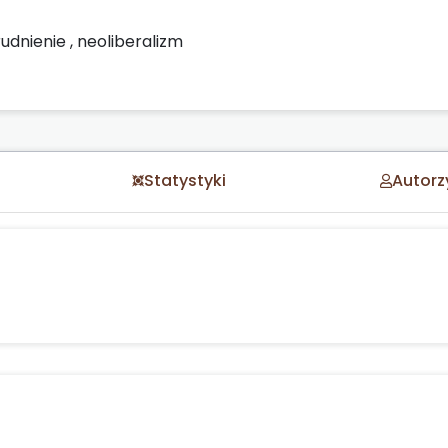
rudnienie
,
neoliberalizm
Statystyki
Autorz