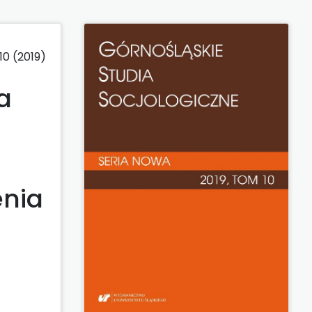
0 (2019)
a
enia
h