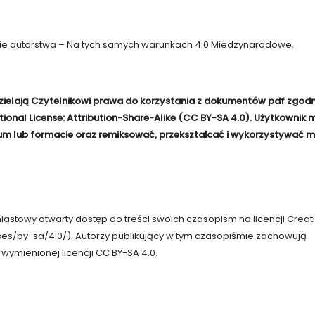
e autorstwa – Na tych samych warunkach 4.0 Miedzynarodowe
.
zielają Czytelnikowi prawa do korzystania z dokumentów pdf zgodn
ional License: Attribution-Share-Alike (CC BY-SA 4.0). Użytkownik 
 lub formacie oraz remiksować, przekształcać i wykorzystywać m
stowy otwarty dostęp do treści swoich czasopism na licencji Creat
ses/by-sa/4.0/
). Autorzy publikujący w tym czasopiśmie zachowują
 wymienionej licencji CC BY-SA 4.0.