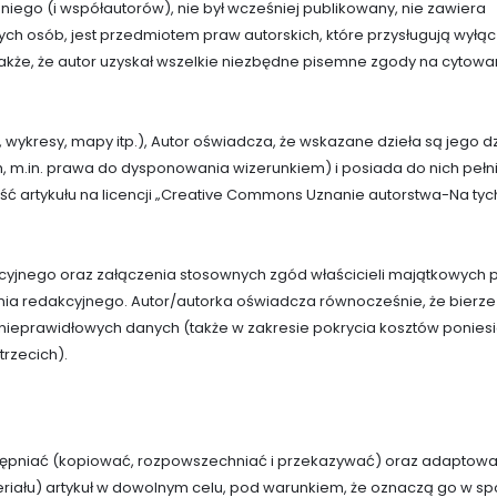
ez niego (i współautorów), nie był wcześniej publikowany, nie zawiera
ch osób, jest przedmiotem praw autorskich, które przysługują wyłąc
 także, że autor uzyskał wszelkie niezbędne pisemne zgody na cytowa
cia, wykresy, mapy itp.), Autor oświadcza, że wskazane dzieła są jego d
ch, m.in. prawa do dysponowania wizerunkiem) i posiada do nich pełn
ć artykułu na licencji „Creative Commons Uznanie autorstwa-Na tyc
racyjnego oraz załączenia stosownych zgód właścicieli majątkowych 
ania redakcyjnego. Autor/autorka oświadcza równocześnie, że bierze
nieprawidłowych danych (także w zakresie pokrycia kosztów ponies
rzecich).
stępniać (kopiować, rozpowszechniać i przekazywać) oraz adaptow
eriału) artykuł w dowolnym celu, pod warunkiem, że oznaczą go w s