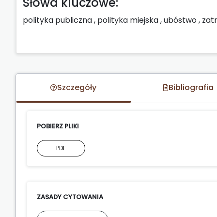
Słowa kluczowe:
polityka publiczna
,
polityka miejska
,
ubóstwo
,
zat
Szczegóły
Bibliografia
POBIERZ PLIKI
PDF
ZASADY CYTOWANIA