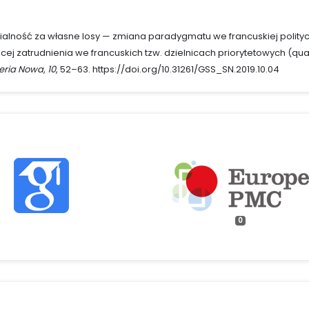
zialność za własne losy — zmiana paradygmatu we francuskiej polity
cej zatrudnienia we francuskich tzw. dzielnicach priorytetowych (qua
Seria Nowa
,
10
, 52–63. https://doi.org/10.31261/GSS_SN.2019.10.04
0