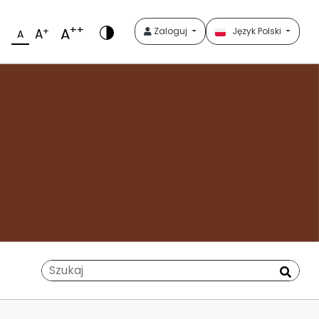
++
A
+
Zaloguj
Język Polski
A
A