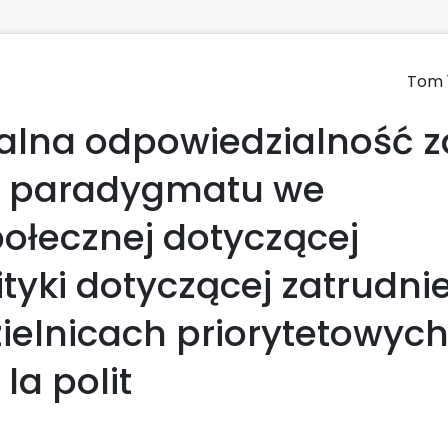
Tom 1
alna odpowiedzialność z
a paradygmatu we
połecznej dotyczącej
tyki dotyczącej zatrudni
zielnicach priorytetowyc
 la polit