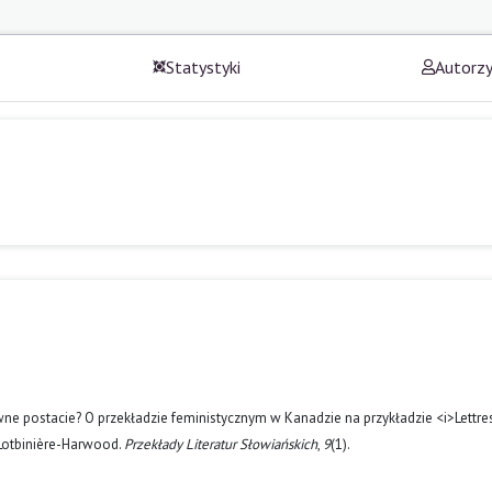
Statystyki
Autorz
wne postacie? O przekładzie feministycznym w Kanadzie na przykładzie <i>Lettre
 Lotbinière-Harwood.
Przekłady Literatur Słowiańskich
,
9
(1).