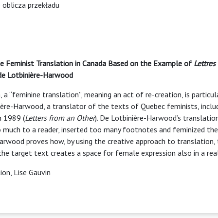
 oblicza przekładu
he Feminist Translation in Canada Based on the Example of
Lettres
de Lotbinière-Harwood
 a “feminine translation”, meaning an act of re-creation, is particu
ière-Harwood, a translator of the texts of Quebec feminists, inclu
n 1989 (
Letters from an Other
). De Lotbinière-Harwood’s translatio
 to much to a reader, inserted too many footnotes and feminized th
-Harwood proves how, by using the creative approach to translation,
the target text creates a space for female expression also in a rea
ion, Lise Gauvin