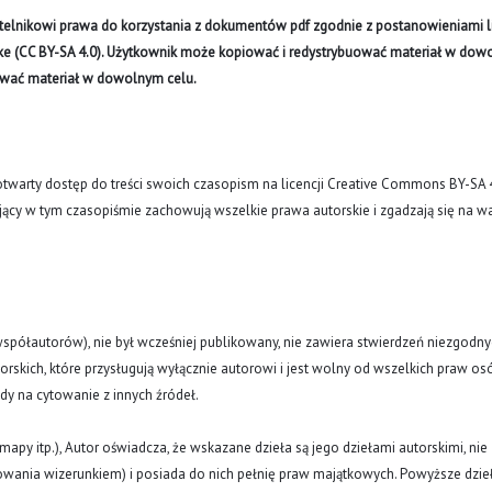
ytelnikowi prawa do korzystania z dokumentów pdf zgodnie z postanowieniami li
like (CC BY-SA 4.0). Użytkownik może kopiować i redystrybuować materiał w do
ywać materiał w dowolnym celu.
arty dostęp do treści swoich czasopism na licencji Creative Commons BY-SA 
ujący w tym czasopiśmie zachowują wszelkie prawa autorskie i zgadzają się na w
(i współautorów), nie był wcześniej publikowany, nie zawiera stwierdzeń niezgodny
rskich, które przysługują wyłącznie autorowi i jest wolny od wszelkich praw os
ody na cytowanie z innych źródeł.
y, mapy itp.), Autor oświadcza, że wskazane dzieła są jego dziełami autorskimi, nie
nowania wizerunkiem) i posiada do nich pełnię praw majątkowych. Powyższe dzie