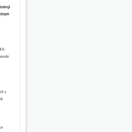
cencji
wolnym
4.0
arunki
ch z
ób
ła