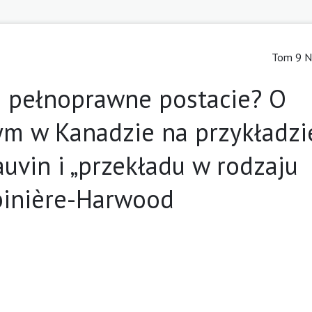
Tom 9 Nr
e pełnoprawne postacie? O
ym w Kanadzie na przykładzi
uvin i „przekładu w rodzaju
binière-Harwood