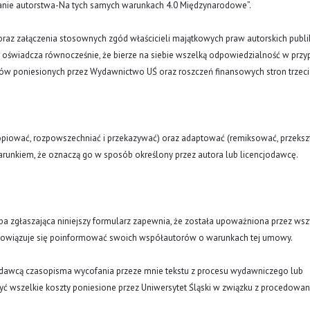
znanie autorstwa-Na tych samych warunkach 4.0 Międzynarodowe”.
oraz załączenia stosownych zgód właścicieli majątkowych praw autorskich publi
a oświadcza równocześnie, że bierze na siebie wszelką odpowiedzialność w prz
tów poniesionych przez Wydawnictwo UŚ oraz roszczeń finansowych stron trzeci
opiować, rozpowszechniać i przekazywać) oraz adaptować (remiksować, przekszt
runkiem, że oznaczą go w sposób określony przez autora lub licencjodawcę.
oba zgłaszająca niniejszy formularz zapewnia, że została upoważniona przez wsz
obowiązuje się poinformować swoich współautorów o warunkach tej umowy.
ydawcą czasopisma wycofania przeze mnie tekstu z procesu wydawniczego lub
ć wszelkie koszty poniesione przez Uniwersytet Śląski w związku z procedowa