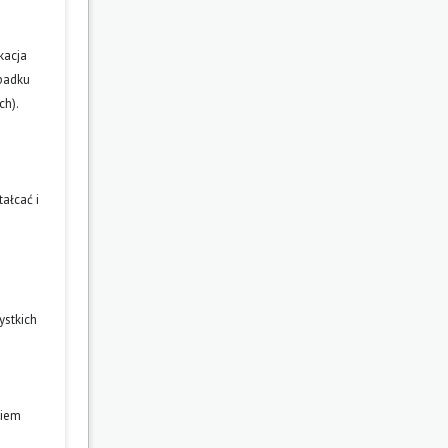
kacja
ypadku
ch).
ałcać i
ystkich
niem