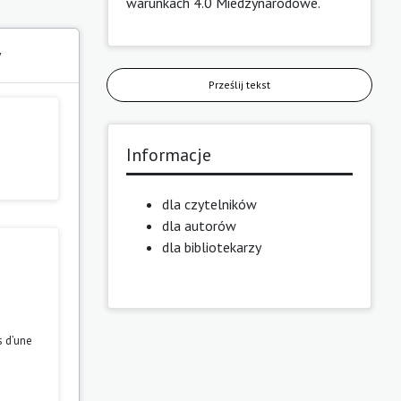
warunkach 4.0 Miedzynarodowe
.
y
Prześlij tekst
Informacje
dla czytelników
dla autorów
dla bibliotekarzy
s d’une