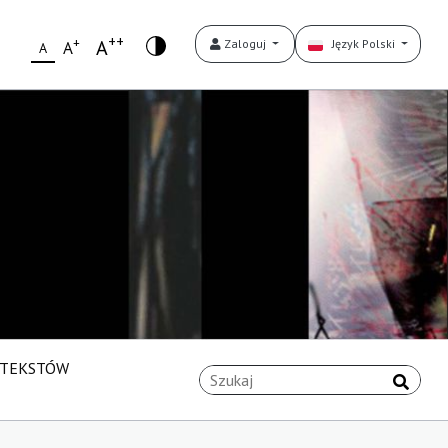
++
+
A
Zaloguj
Język Polski
A
A
 TEKSTÓW