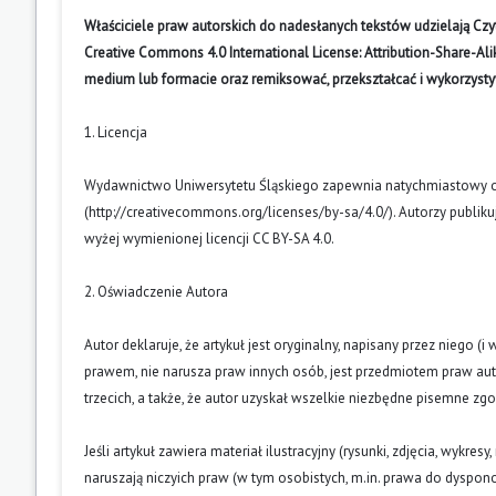
Właściciele praw autorskich do nadesłanych tekstów udzielają Cz
Creative Commons 4.0 International License: Attribution-Share-A
medium lub formacie oraz remiksować, przekształcać i wykorzyst
1. Licencja
Wydawnictwo Uniwersytetu Śląskiego zapewnia natychmiastowy otw
(
http://creativecommons.org/licenses/by-sa/4.0/
). Autorzy publik
wyżej wymienionej licencji CC BY-SA 4.0.
2. Oświadczenie Autora
Autor deklaruje, że artykuł jest oryginalny, napisany przez niego 
prawem, nie narusza praw innych osób, jest przedmiotem praw auto
trzecich, a także, że autor uzyskał wszelkie niezbędne pisemne zg
Jeśli artykuł zawiera materiał ilustracyjny (rysunki, zdjęcia, wykres
naruszają niczyich praw (w tym osobistych, m.in. prawa do dyspo