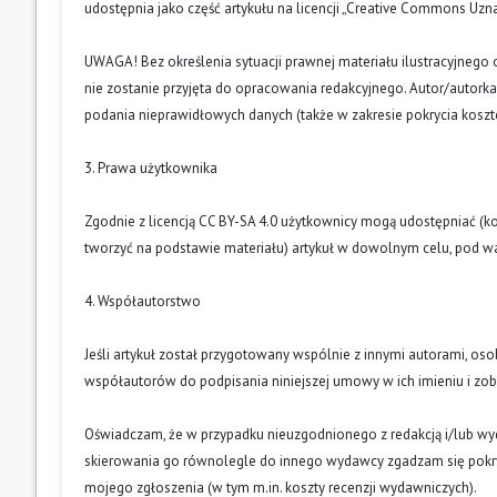
udostępnia jako część artykułu na licencji „Creative Commons U
UWAGA! Bez określenia sytuacji prawnej materiału ilustracyjnego 
nie zostanie przyjęta do opracowania redakcyjnego. Autor/autork
podania nieprawidłowych danych (także w zakresie pokrycia kosz
3. Prawa użytkownika
Zgodnie z licencją CC BY-SA 4.0 użytkownicy mogą udostępniać (k
tworzyć na podstawie materiału) artykuł w dowolnym celu, pod wa
4. Współautorstwo
Jeśli artykuł został przygotowany wspólnie z innymi autorami, os
współautorów do podpisania niniejszej umowy w ich imieniu i z
Oświadczam, że w przypadku nieuzgodnionego z redakcją i/lub w
skierowania go równolegle do innego wydawcy zgadzam się pokry
mojego zgłoszenia (w tym m.in. koszty recenzji wydawniczych).