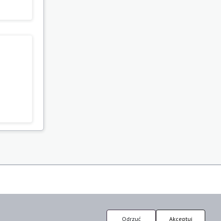
Odrzuć
Akceptuj