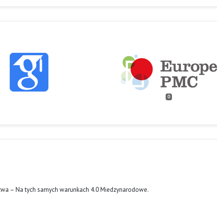
0
twa – Na tych samych warunkach 4.0 Miedzynarodowe
.