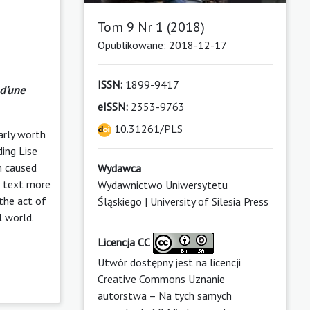
Tom 9 Nr 1 (2018)
Opublikowane: 2018-12-17
ISSN:
1899-9417
 d’une
eISSN:
2353-9763
10.31261/PLS
larly worth
ding Lise
n caused
Wydawca
e text more
Wydawnictwo Uniwersytetu
 the act of
Śląskiego | University of Silesia Press
l world.
Licencja CC
Utwór dostępny jest na licencji
Creative Commons Uznanie
autorstwa – Na tych samych