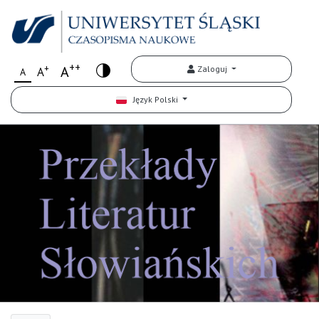
++
+
A
Zaloguj
A
A
Język Polski