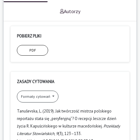
Autorzy
POBIERZ PLIKI
PDF
ZASADY CYTOWANIA
Formaty cytowań
Tanuševska, L. (2019). Jak twórczość mistrza polskiego
reportażu stała się „peryferyjną”? O recepcji Jeszcze dzień
życia R. Kapuścińskiego w kulturze macedońskiej.
Przekłady
Literatur Słowiańskich
,
9
(3), 123–133.