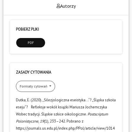
Autorzy
POBIERZ PLIKI
PDF
ZASADY CYTOWANIA
Formaty cytowań
Dutka, E. (2020). „Silezjologiczna eseistyka…”? „Śląska szkoła
eseju”? Refleksje wokół książki Mariusza Jochemczyka
Wobec tradycji. Śląskie szkice oikologiczne.
Postscriptum
Polonistyczne
,
19
(1), 233–242. Pobrano z
https://journals.us.edu.pl/index.php/PPol/article/view/1014