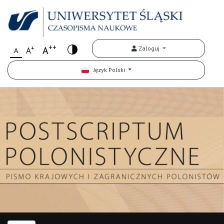
++
+
A
Zaloguj
A
A
Język Polski