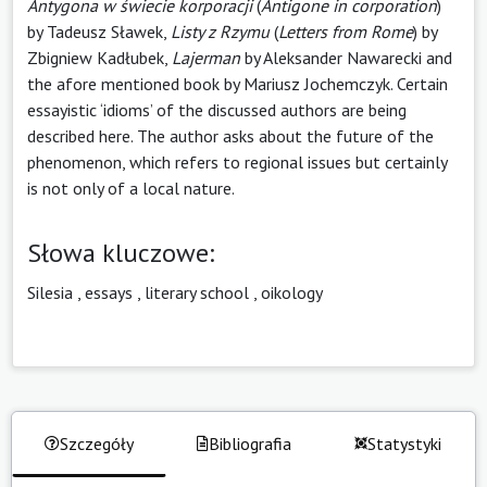
Antygona w świecie korporacji
(
Antigone in corporation
)
by Tadeusz Sławek,
Listy z Rzymu
(
Letters from Rome
) by
Zbigniew Kadłubek,
Lajerman
by Aleksander Nawarecki and
the afore mentioned book by Mariusz Jochemczyk. Certain
essayistic ‘idioms’ of the discussed authors are being
described here. The author asks about the future of the
phenomenon, which refers to regional issues but certainly
is not only of a local nature.
Słowa kluczowe:
Silesia
,
essays
,
literary school
,
oikology
Szczegóły
Bibliografia
Statystyki