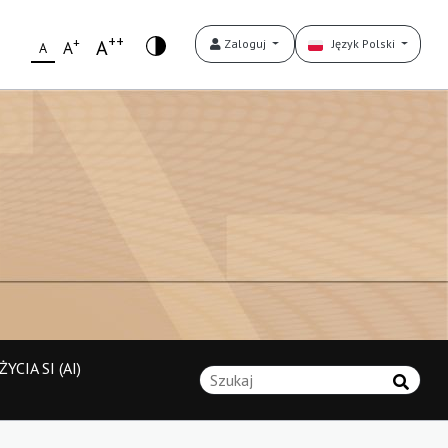
++
+
A
Zaloguj
Język Polski
A
A
YCIA SI (AI)