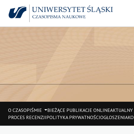
O CZASOPIŚMIE
BIEŻĄCE PUBLIKACJE ONLINE
AKTUALNY
PROCES RECENZJI
POLITYKA PRYWATNOŚCI
OGŁOSZENIA
KO