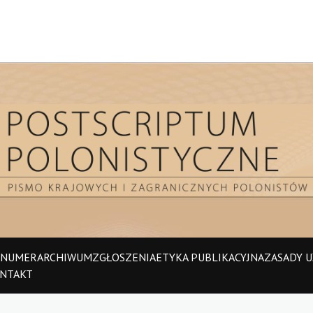
 NUMER
ARCHIWUM
ZGŁOSZENIA
ETYKA PUBLIKACYJNA
ZASADY UŻ
NTAKT