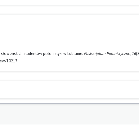
z słoweńskich studentów polonistyki w Lublanie.
Postscriptum Polonistyczne
,
16
(
view/10217