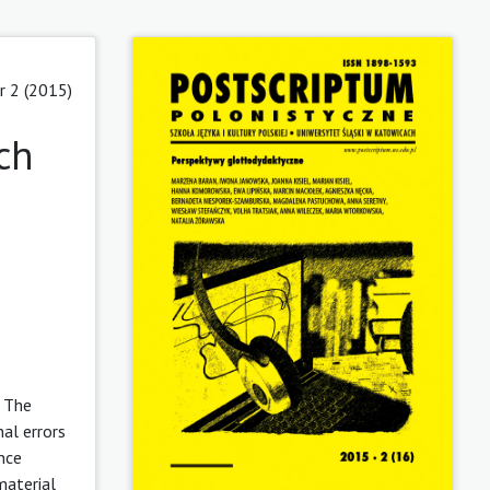
 2 (2015)
ch
. The
nal errors
nce
material