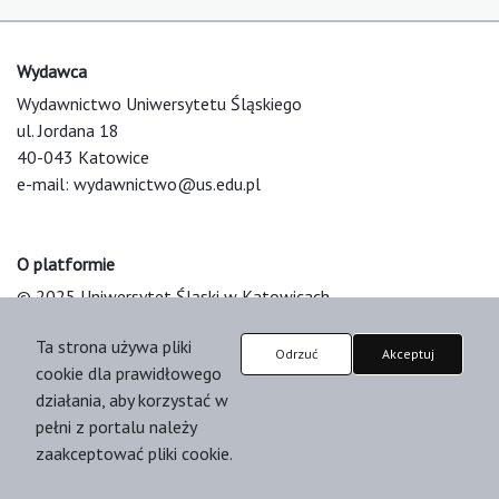
Wydawca
Wydawnictwo Uniwersytetu Śląskiego
ul. Jordana 18
40-043 Katowice
e-mail:
wydawnictwo@us.edu.pl
O platformie
© 2025 Uniwersytet Śląski w Katowicach
Support & Customization by LIBCOM
Ta strona używa pliki
Platform & Workflow by OJS/PKP
Odrzuć
Akceptuj
cookie dla prawidłowego
działania, aby korzystać w
pełni z portalu należy
zaakceptować pliki cookie.