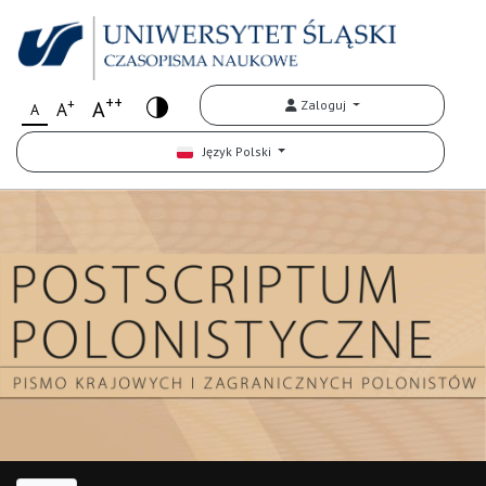
++
+
A
Zaloguj
A
A
Język Polski