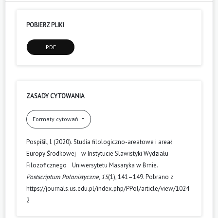
POBIERZ PLIKI
PDF
ZASADY CYTOWANIA
Formaty cytowań
Pospíšil, I. (2020). Studia filologiczno-areałowe i areał
Europy Środkowej w Instytucie Slawistyki Wydziału
Filozoficznego Uniwersytetu Masaryka w Brnie.
Postscriptum Polonistyczne
,
15
(1), 141–149. Pobrano z
https://journals.us.edu.pl/index.php/PPol/article/view/1024
2