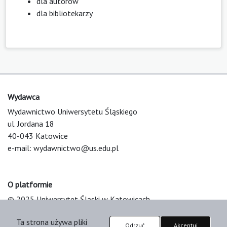
dla autorów
dla bibliotekarzy
Wydawca
Wydawnictwo Uniwersytetu Śląskiego
ul. Jordana 18
40-043 Katowice
e-mail:
wydawnictwo@us.edu.pl
O platformie
© 2025 Uniwersytet Śląski w Katowicach
Support & Customization by LIBCOM
Ta strona używa pliki
Platform & Workflow by OJS/PKP
Odrzuć
Akceptuj