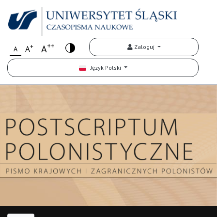
++
+
A
Zaloguj
A
A
Język Polski