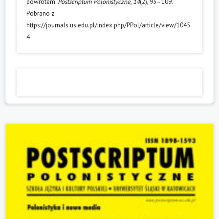
powrotem.
Postscriptum Polonistyczne
,
14
(2), 95–109.
Pobrano z
https://journals.us.edu.pl/index.php/PPol/article/view/1045
4