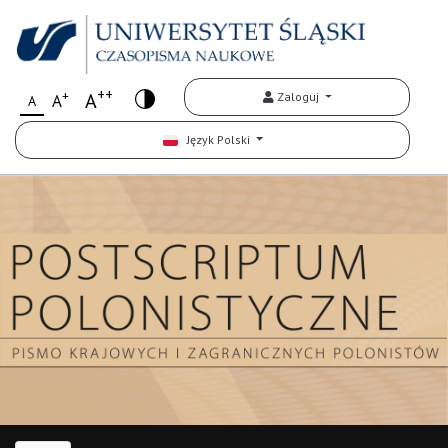
++
+
A
Zaloguj
A
A
Język Polski