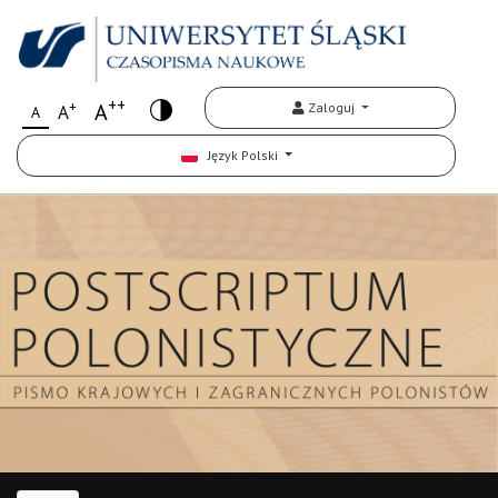
++
+
A
Zaloguj
A
A
Język Polski