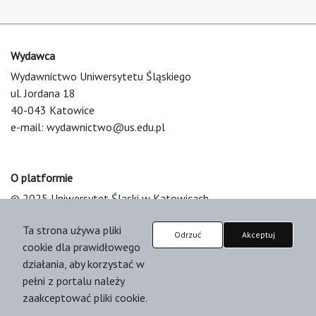
Wydawca
Wydawnictwo Uniwersytetu Śląskiego
ul. Jordana 18
40-043 Katowice
e-mail:
wydawnictwo@us.edu.pl
O platformie
© 2025 Uniwersytet Śląski w Katowicach
Support & Customization by LIBCOM
Ta strona używa pliki
Platform & Workflow by OJS/PKP
Odrzuć
Akceptuj
cookie dla prawidłowego
działania, aby korzystać w
pełni z portalu należy
zaakceptować pliki cookie.