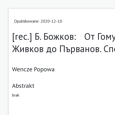
Opublikowane: 2020-12-10
[rec.] Б. Божков: От Го
Живков до Първанов. Сп
Wencze Popowa
Abstrakt
brak