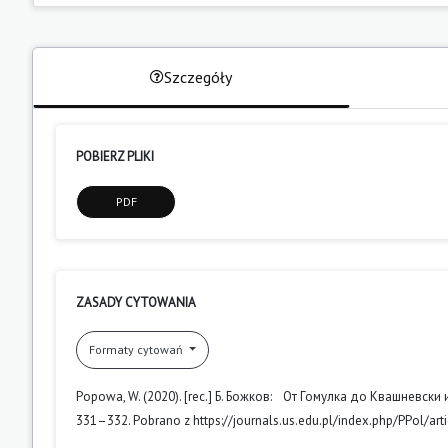
Szczegóły
POBIERZ PLIKI
PDF
ZASADY CYTOWANIA
Formaty cytowań
Popowa, W. (2020). [rec.] Б. Божков: От Гомулка до Квашневск
331–332. Pobrano z https://journals.us.edu.pl/index.php/PPol/art