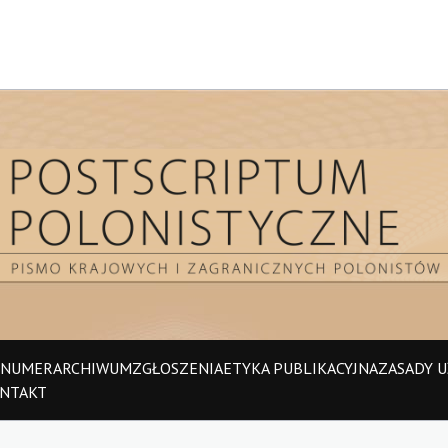
 NUMER
ARCHIWUM
ZGŁOSZENIA
ETYKA PUBLIKACYJNA
ZASADY UŻ
NTAKT