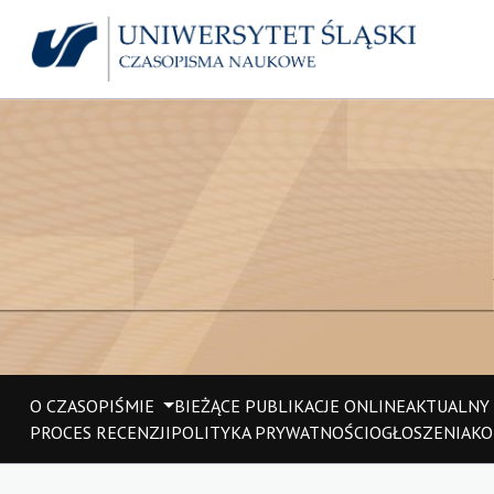
O CZASOPIŚMIE
BIEŻĄCE PUBLIKACJE ONLINE
AKTUALNY
PROCES RECENZJI
POLITYKA PRYWATNOŚCI
OGŁOSZENIA
KO