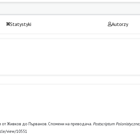
Statystyki
Autorzy
и и от Живков до Първанов. Спомени на преводача.
Postscriptum Polonistyczne
icle/view/10551