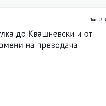
Tom 12 Nr
мулка до Квашневски и от
омени на преводача