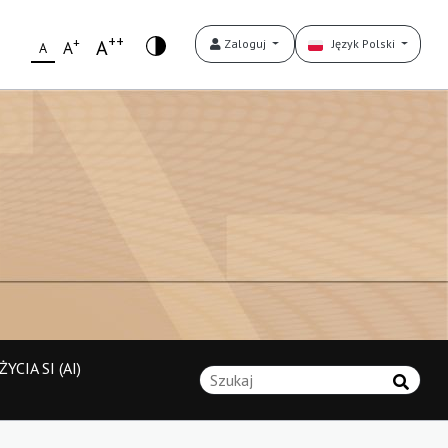
++
+
A
Zaloguj
Język Polski
A
A
YCIA SI (AI)