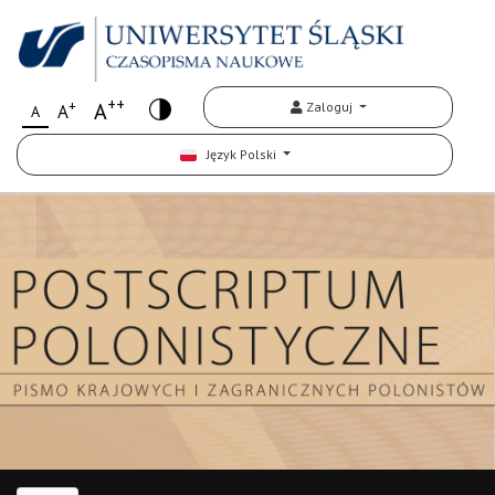
++
+
A
Zaloguj
A
A
Język Polski