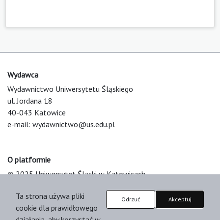
Wydawca
Wydawnictwo Uniwersytetu Śląskiego
ul. Jordana 18
40-043 Katowice
e-mail:
wydawnictwo@us.edu.pl
O platformie
© 2025 Uniwersytet Śląski w Katowicach
Support & Customization by LIBCOM
Ta strona używa pliki
Platform & Workflow by OJS/PKP
Odrzuć
Akceptuj
cookie dla prawidłowego
działania, aby korzystać w