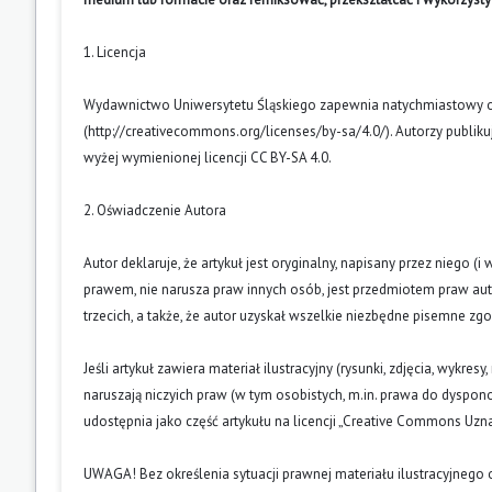
1. Licencja
Wydawnictwo Uniwersytetu Śląskiego zapewnia natychmiastowy otw
(
http://creativecommons.org/licenses/by-sa/4.0/
). Autorzy publik
wyżej wymienionej licencji CC BY-SA 4.0.
2. Oświadczenie Autora
Autor deklaruje, że artykuł jest oryginalny, napisany przez niego 
prawem, nie narusza praw innych osób, jest przedmiotem praw auto
trzecich, a także, że autor uzyskał wszelkie niezbędne pisemne zg
Jeśli artykuł zawiera materiał ilustracyjny (rysunki, zdjęcia, wykres
naruszają niczyich praw (w tym osobistych, m.in. prawa do dyspo
udostępnia jako część artykułu na licencji „Creative Commons U
UWAGA! Bez określenia sytuacji prawnej materiału ilustracyjnego 