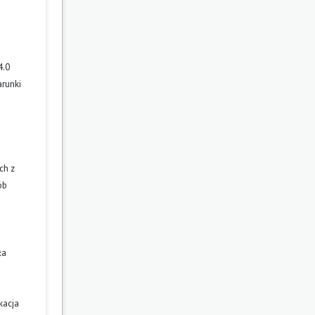
4.0
arunki
ch z
ób
ła
kacja