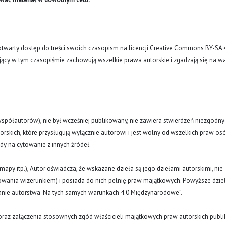
arty dostęp do treści swoich czasopism na licencji Creative Commons BY-SA 
ujący w tym czasopiśmie zachowują wszelkie prawa autorskie i zgadzają się na w
(i współautorów), nie był wcześniej publikowany, nie zawiera stwierdzeń niezgodny
rskich, które przysługują wyłącznie autorowi i jest wolny od wszelkich praw os
ody na cytowanie z innych źródeł.
y, mapy itp.), Autor oświadcza, że wskazane dzieła są jego dziełami autorskimi, nie
nowania wizerunkiem) i posiada do nich pełnię praw majątkowych. Powyższe dzie
znanie autorstwa-Na tych samych warunkach 4.0 Międzynarodowe”.
oraz załączenia stosownych zgód właścicieli majątkowych praw autorskich publi