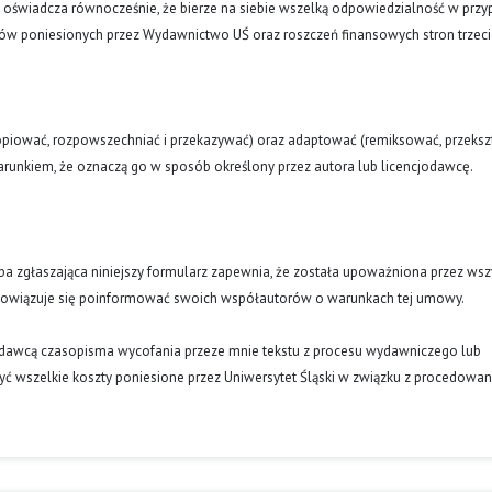
a oświadcza równocześnie, że bierze na siebie wszelką odpowiedzialność w prz
tów poniesionych przez Wydawnictwo UŚ oraz roszczeń finansowych stron trzeci
opiować, rozpowszechniać i przekazywać) oraz adaptować (remiksować, przekszt
runkiem, że oznaczą go w sposób określony przez autora lub licencjodawcę.
oba zgłaszająca niniejszy formularz zapewnia, że została upoważniona przez wsz
obowiązuje się poinformować swoich współautorów o warunkach tej umowy.
ydawcą czasopisma wycofania przeze mnie tekstu z procesu wydawniczego lub
ć wszelkie koszty poniesione przez Uniwersytet Śląski w związku z procedowa