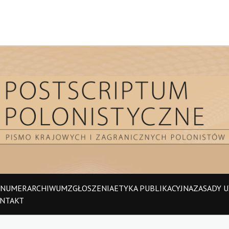
 NUMER
ARCHIWUM
ZGŁOSZENIA
ETYKA PUBLIKACYJNA
ZASADY UŻ
NTAKT