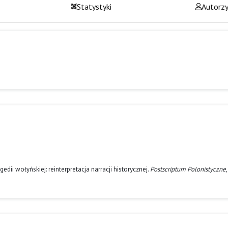
Statystyki
Autorz
dii wołyńskiej: reinterpretacja narracji historycznej.
Postscriptum Polonistyczne