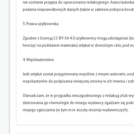
nie zostanie przyjęta do opracowania redakcyjnego. Autor/autork
podania nieprawidłowych danych (także w zakresie pokrycia kosz
3. Prawa użytkownika
Zgodnie z licencją CC BY-SA 4.0 użytkownicy mogą udostępniać (k
tworzyć na podstawie materiału) artykuł w dowolnym celu, pod wa
4. Współautorstwo
Jeśli artykuł został przygotowany wspólnie z innymi autorami, os
współautorów do podpisania niniejszej umowy w ich imieniu i z
Oświadczam, że w przypadku nieuzgodnionego z redakcją i/lub w
skierowania go równolegle do innego wydawcy zgadzam się pokry
mojego zgłoszenia (w tym m.in. koszty recenzji wydawniczych).