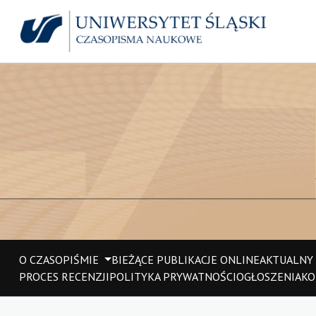
O CZASOPIŚMIE
BIEŻĄCE PUBLIKACJE ONLINE
AKTUALNY
PROCES RECENZJI
POLITYKA PRYWATNOŚCI
OGŁOSZENIA
KO