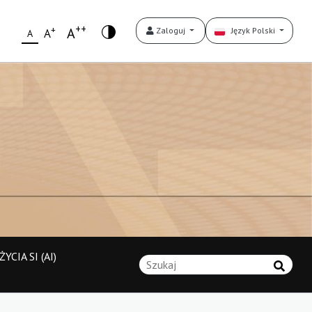
++
+
A
Zaloguj
Język Polski
A
A
YCIA SI (AI)