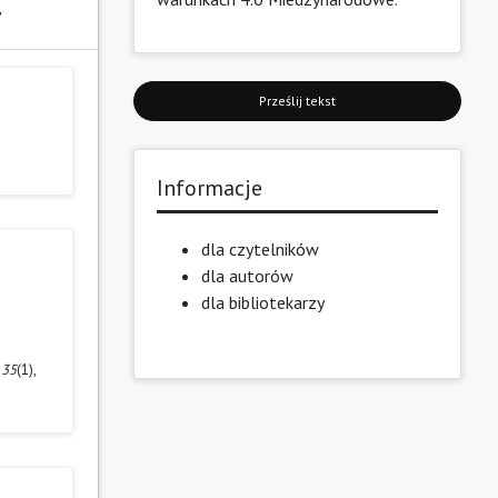
y
Prześlij tekst
Informacje
dla czytelników
dla autorów
dla bibliotekarzy
,
35
(1),