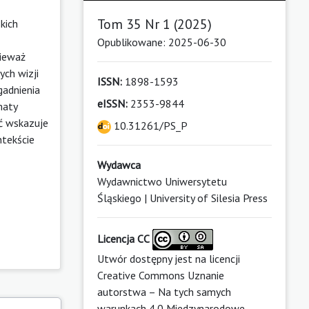
Tom 35 Nr 1 (2025)
kich
Opublikowane: 2025-06-30
nieważ
ych wizji
ISSN:
1898-1593
gadnienia
eISSN:
2353-9844
maty
ć wskazuje
10.31261/PS_P
ntekście
Wydawca
Wydawnictwo Uniwersytetu
Śląskiego | University of Silesia Press
Licencja CC
Utwór dostępny jest na licencji
Creative Commons Uznanie
autorstwa – Na tych samych
warunkach 4.0 Miedzynarodowe
.