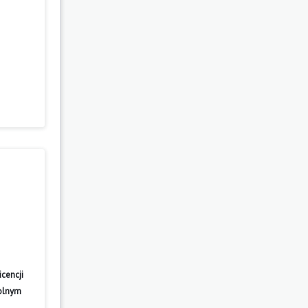
cencji
wolnym