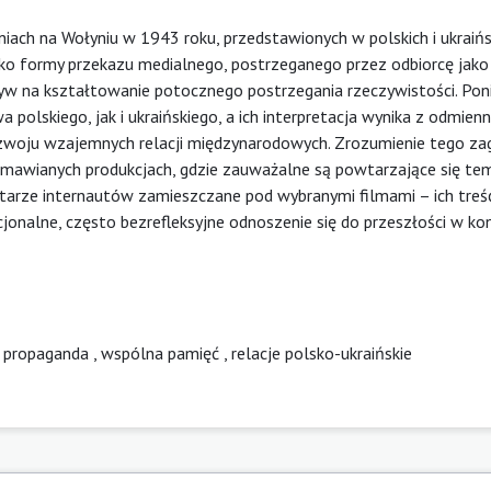
ach na Wołyniu w 1943 roku, przedstawionych w polskich i ukraińs
ako formy przekazu medialnego, postrzeganego przez odbiorcę jako
ływ na kształtowanie potocznego postrzegania rzeczywistości. Po
olskiego, jak i ukraińskiego, a ich interpretacja wynika z odmienn
 rozwoju wzajemnych relacji międzynarodowych. Zrozumienie tego za
 omawianych produkcjach, gdzie zauważalne są powtarzające się te
tarze internautów zamieszczane pod wybranymi filmami – ich treś
cjonalne, często bezrefleksyjne odnoszenie się do przeszłości w ko
,
propaganda
,
wspólna pamięć
,
relacje polsko-ukraińskie