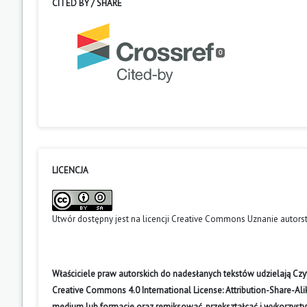
CITED BY / SHARE
0
LICENCJA
Utwór dostępny jest na licencji
Creative Commons Uznanie autors
Właściciele praw autorskich do nadesłanych tekstów udzielają Cz
Creative Commons 4.0 International License: Attribution-Share-A
medium lub formacie oraz remiksować, przekształcać i wykorzyst