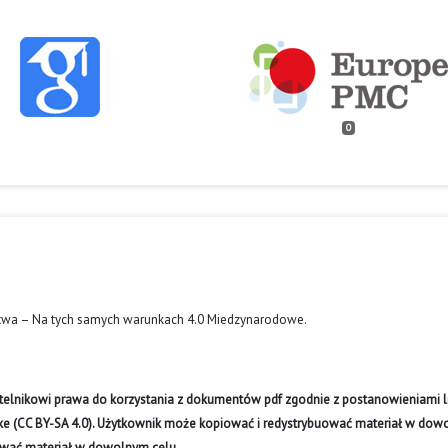
0
twa – Na tych samych warunkach 4.0 Miedzynarodowe
.
ytelnikowi prawa do korzystania z dokumentów pdf zgodnie z postanowieniami li
like (CC BY-SA 4.0). Użytkownik może kopiować i redystrybuować materiał w do
ywać materiał w dowolnym celu.