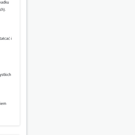
ypadku
ch).
ałcać i
ystkich
niem