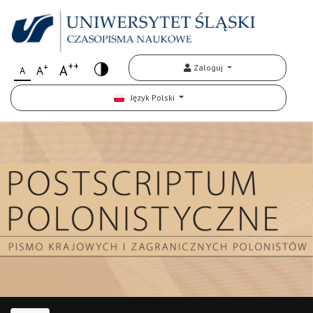
++
+
A
Zaloguj
A
A
Język Polski