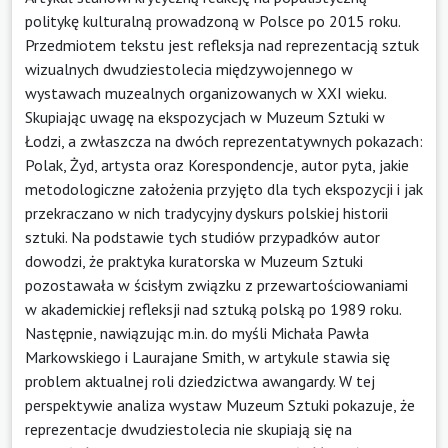
politykę kulturalną prowadzoną w Polsce po 2015 roku.
Przedmiotem tekstu jest refleksja nad reprezentacją sztuk
wizualnych dwudziestolecia międzywojennego w
wystawach muzealnych organizowanych w XXI wieku.
Skupiając uwagę na ekspozycjach w Muzeum Sztuki w
Łodzi, a zwłaszcza na dwóch reprezentatywnych pokazach:
Polak, Żyd, artysta oraz Korespondencje, autor pyta, jakie
metodologiczne założenia przyjęto dla tych ekspozycji i jak
przekraczano w nich tradycyjny dyskurs polskiej historii
sztuki. Na podstawie tych studiów przypadków autor
dowodzi, że praktyka kuratorska w Muzeum Sztuki
pozostawała w ścisłym związku z przewartościowaniami
w akademickiej refleksji nad sztuką polską po 1989 roku.
Następnie, nawiązując m.in. do myśli Michała Pawła
Markowskiego i Laurajane Smith, w artykule stawia się
problem aktualnej roli dziedzictwa awangardy. W tej
perspektywie analiza wystaw Muzeum Sztuki pokazuje, że
reprezentacje dwudziestolecia nie skupiają się na