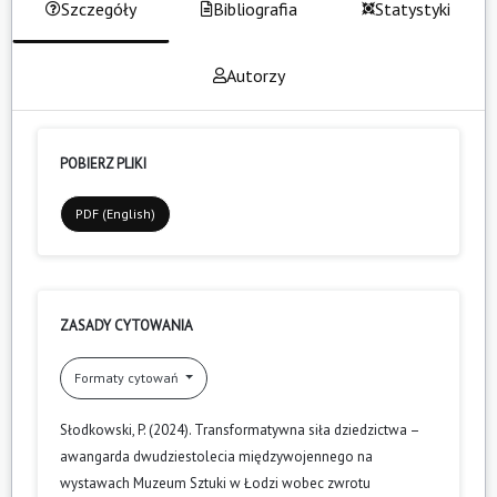
Szczegóły
Bibliografia
Statystyki
Autorzy
POBIERZ PLIKI
PDF (English)
ZASADY CYTOWANIA
Formaty cytowań
Słodkowski, P. (2024). Transformatywna siła dziedzictwa –
awangarda dwudziestolecia międzywojennego na
wystawach Muzeum Sztuki w Łodzi wobec zwrotu