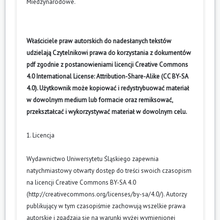
Miedzynarodowe
.
Właściciele praw autorskich do nadesłanych tekstów
udzielają Czytelnikowi prawa do korzystania z dokumentów
pdf zgodnie z postanowieniami licencji Creative Commons
4.0 International License: Attribution-Share-Alike (CC BY-SA
4.0). Użytkownik może kopiować i redystrybuować materiał
w dowolnym medium lub formacie oraz remiksować,
przekształcać i wykorzystywać materiał w dowolnym celu.
1. Licencja
Wydawnictwo Uniwersytetu Śląskiego zapewnia
natychmiastowy otwarty dostęp do treści swoich czasopism
na licencji Creative Commons BY-SA 4.0
(
http://creativecommons.org/licenses/by-sa/4.0/
). Autorzy
publikujący w tym czasopiśmie zachowują wszelkie prawa
autorskie i zgadzają się na warunki wyżej wymienionej