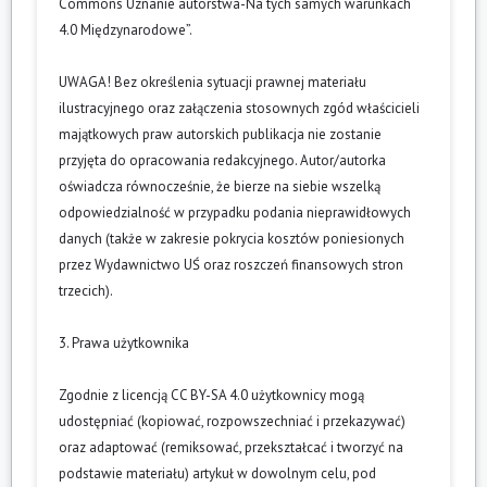
Commons Uznanie autorstwa-Na tych samych warunkach
4.0 Międzynarodowe”.
UWAGA! Bez określenia sytuacji prawnej materiału
ilustracyjnego oraz załączenia stosownych zgód właścicieli
majątkowych praw autorskich publikacja nie zostanie
przyjęta do opracowania redakcyjnego. Autor/autorka
oświadcza równocześnie, że bierze na siebie wszelką
odpowiedzialność w przypadku podania nieprawidłowych
danych (także w zakresie pokrycia kosztów poniesionych
przez Wydawnictwo UŚ oraz roszczeń finansowych stron
trzecich).
3. Prawa użytkownika
Zgodnie z licencją CC BY-SA 4.0 użytkownicy mogą
udostępniać (kopiować, rozpowszechniać i przekazywać)
oraz adaptować (remiksować, przekształcać i tworzyć na
podstawie materiału) artykuł w dowolnym celu, pod