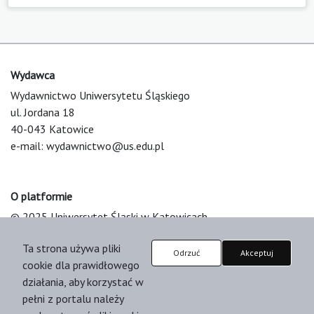
Wydawca
Wydawnictwo Uniwersytetu Śląskiego
ul. Jordana 18
40-043 Katowice
e-mail:
wydawnictwo@us.edu.pl
O platformie
© 2025 Uniwersytet Śląski w Katowicach
Support & Customization by LIBCOM
Ta strona używa pliki
Platform & Workflow by OJS/PKP
Odrzuć
Akceptuj
cookie dla prawidłowego
działania, aby korzystać w
pełni z portalu należy