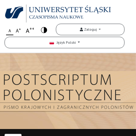
++
+
A
Zaloguj
A
A
Język Polski