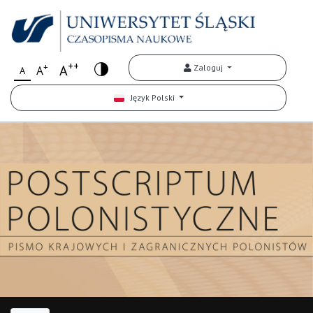
++
+
A
Zaloguj
A
A
Język Polski