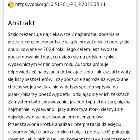
https://doi.org/10.31261/PS_P.2025.35.11
Abstrakt
Szkic prezentuje najciekawsze / najbardziej doceniane
przez recenzentów polskie książki prozatorskie i poetyckie
opublikowane w 2024 roku. Jego celem jest swoiste
podsumowanie tego, co działo się na polskim rynku
wydawniczym w minionym roku. Autorka próbuje
odpowiedzieć na pytania dotyczące tego, jak kształtowały
się listy bestsellerów i czy poczucie zagrożenia wywołane
choćby wojną w Ukrainie w dalszy sposób wpływa na
pisarki/pisarzy, poetów/poetki, odbijając się w ich tekstach.
Zamysłem było sprawdzenie, jakiego typu literaturę piękną
najchętniej wydawano i jacy autorzy/autorki cieszyli się
największym zainteresowaniem recenzentów.
Przedstawiona krótka analiza i interpretacja dziesięciu
utworów (pięciu prozatorskich i pięciu poetyckich) pokazuje
również, jak o nich pisali inni komentatorzy współczesnego