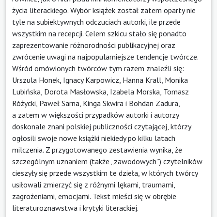
życia literackiego. Wybór książek został zatem oparty nie
tyle na subiektywnych odczuciach autorki, ile przede
wszystkim na recepcji. Celem szkicu stało się ponadto
zaprezentowanie różnorodności publikacyjnej oraz
zwrócenie uwagi na najpopularniejsze tendencje twórcze.
Wśród omówionych twórców tym razem znaleźli się:
Urszula Honek, Ignacy Karpowicz, Hanna Krall, Monika
Lubińska, Dorota Masłowska, Izabela Morska, Tomasz
Różycki, Paweł Sarna, Kinga Skwira i Bohdan Zadura,
a zatem w większości przypadków autorki i autorzy
doskonale znani polskiej publiczności czytającej, którzy
ogłosili swoje nowe książki niekiedy po kilku latach
milczenia. Z przygotowanego zestawienia wynika, że
szczególnym uznaniem (także „zawodowych”) czytelników
cieszyły się przede wszystkim te dzieła, w których twórcy
usiłowali zmierzyć się z różnymi lękami, traumami,
zagrożeniami, emocjami. Tekst mieści się w obrębie
literaturoznawstwa i krytyki literackiej.