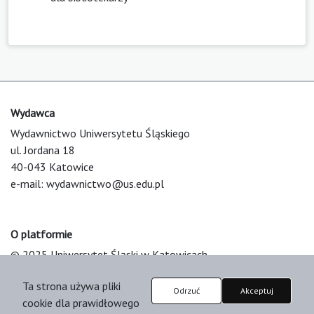
Wydawca
Wydawnictwo Uniwersytetu Śląskiego
ul. Jordana 18
40-043 Katowice
e-mail:
wydawnictwo@us.edu.pl
O platformie
© 2025 Uniwersytet Śląski w Katowicach
Support & Customization by LIBCOM
Ta strona używa pliki
Platform & Workflow by OJS/PKP
Odrzuć
Akceptuj
cookie dla prawidłowego