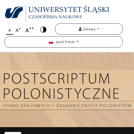
++
+
A
Zaloguj
A
A
Język Polski