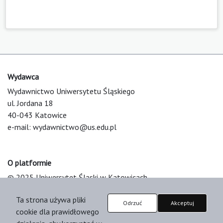
Wydawca
Wydawnictwo Uniwersytetu Śląskiego
ul. Jordana 18
40-043 Katowice
e-mail:
wydawnictwo@us.edu.pl
O platformie
© 2025 Uniwersytet Śląski w Katowicach
Support & Customization by LIBCOM
Ta strona używa pliki
Platform & Workflow by OJS/PKP
Odrzuć
Akceptuj
cookie dla prawidłowego