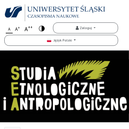
++
+
A
Zaloguj
A
A
Język Polski