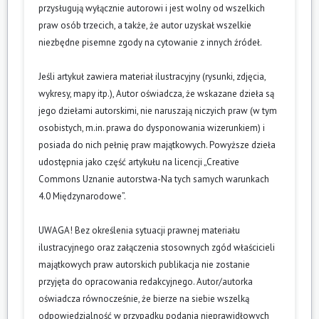
przysługują wyłącznie autorowi i jest wolny od wszelkich
praw osób trzecich, a także, że autor uzyskał wszelkie
niezbędne pisemne zgody na cytowanie z innych źródeł.
Jeśli artykuł zawiera materiał ilustracyjny (rysunki, zdjęcia,
wykresy, mapy itp.), Autor oświadcza, że wskazane dzieła są
jego dziełami autorskimi, nie naruszają niczyich praw (w tym
osobistych, m.in. prawa do dysponowania wizerunkiem) i
posiada do nich pełnię praw majątkowych. Powyższe dzieła
udostępnia jako część artykułu na licencji „Creative
Commons Uznanie autorstwa-Na tych samych warunkach
4.0 Międzynarodowe”.
UWAGA! Bez określenia sytuacji prawnej materiału
ilustracyjnego oraz załączenia stosownych zgód właścicieli
majątkowych praw autorskich publikacja nie zostanie
przyjęta do opracowania redakcyjnego. Autor/autorka
oświadcza równocześnie, że bierze na siebie wszelką
odpowiedzialność w przypadku podania nieprawidłowych