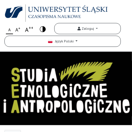
++
+
A
Zaloguj
A
A
Język Polski