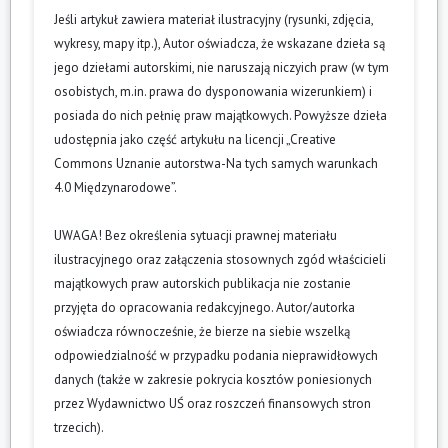
Jeśli artykuł zawiera materiał ilustracyjny (rysunki, zdjęcia,
wykresy, mapy itp.), Autor oświadcza, że wskazane dzieła są
jego dziełami autorskimi, nie naruszają niczyich praw (w tym
osobistych, m.in. prawa do dysponowania wizerunkiem) i
posiada do nich pełnię praw majątkowych. Powyższe dzieła
udostępnia jako część artykułu na licencji „Creative
Commons Uznanie autorstwa-Na tych samych warunkach
4.0 Międzynarodowe”.
UWAGA! Bez określenia sytuacji prawnej materiału
ilustracyjnego oraz załączenia stosownych zgód właścicieli
majątkowych praw autorskich publikacja nie zostanie
przyjęta do opracowania redakcyjnego. Autor/autorka
oświadcza równocześnie, że bierze na siebie wszelką
odpowiedzialność w przypadku podania nieprawidłowych
danych (także w zakresie pokrycia kosztów poniesionych
przez Wydawnictwo UŚ oraz roszczeń finansowych stron
trzecich).