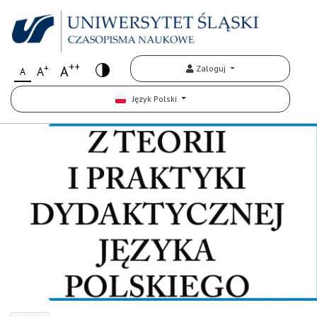
++
+
A
Zaloguj
A
A
Język Polski