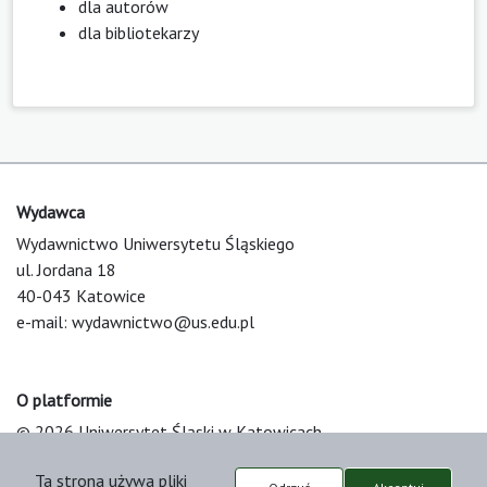
dla autorów
dla bibliotekarzy
Wydawca
Wydawnictwo Uniwersytetu Śląskiego
ul. Jordana 18
40-043 Katowice
e-mail:
wydawnictwo@us.edu.pl
O platformie
© 2026 Uniwersytet Śląski w Katowicach
Support & Customization by LIBCOM
Ta strona używa pliki
Platform & Workflow by OJS/PKP