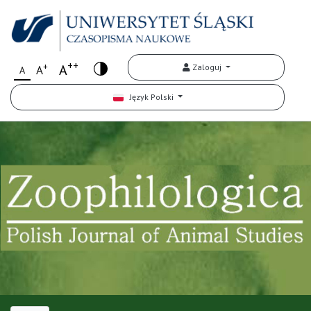
++
+
A
Zaloguj
A
A
Język Polski