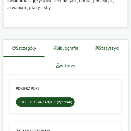
świadomość językowa
,
semantyka
,
obraz
,
percepcja
,
akwarium
,
płazy i ryby
Szczegóły
Bibliografia
Statystyki
Autorzy
POBIERZ PLIKI
ZOOFILOLOGIA / Artykuł (Русский)