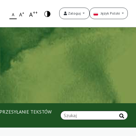
++
+
A
Zaloguj
Język Polski
A
A
PRZESYŁANIE TEKSTÓW