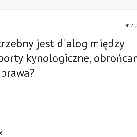
Nr 2 (
trzebny jest dialog między
porty kynologiczne, obrońca
 prawa?
06