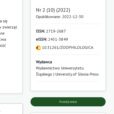
Nr 2 (10) (2022)
Opublikowane: 2022-12-30
a się
w zwierząt
ISSN:
2719-2687
lne
stwa
eISSN:
2451-3849
wość
10.31261/ZOOPHILOLOGICA
Wydawca
Wydawnictwo Uniwersytetu
Śląskiego | University of Silesia Press
Prześlij tekst
y