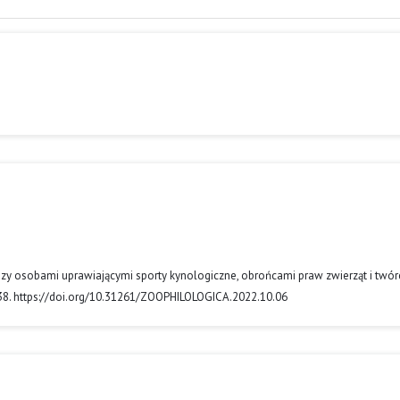
iędzy osobami uprawiającymi sporty kynologiczne, obrońcami praw zwierząt i twó
1–38. https://doi.org/10.31261/ZOOPHILOLOGICA.2022.10.06