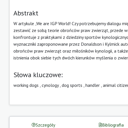
Abstrakt
W artykule „We are IGP World! Czy potrzebujemy dialogu mi
zestawić ze sobą teorie obrońców praw zwierząt, przede 
konfrontuje z praktykami z dziedziny sportów kynologiczny
wyznaczniki zaproponowane przez Donaldson i Kylmick au
obrońców praw zwierząt oraz miłośników kynologii, a także
istnienia obok siebie tych dwóch kierunków myślenia o zw
Słowa kluczowe:
working dogs
,
cynology
,
dog sports
,
handler
,
animal citize
Szczegóły
Bibliografia