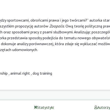
ędzy sportowcami, obrońcami prawa i jego twórcami?” autorka star
wszystkim propozycję autorów
Zoopolis
. Ową teorię polityczną pra
ch oraz sposobami pracy z psami służbowymi. Analizując poszczegó
torka przedstawia sposoby podejścia do tematu nowego obywatel
 dokonuje analizy porównawczej, która zdaje się wykluczać możli
ierzętach udomowionych.
nship
,
animal right
,
dog training
Statystyki
Autorz