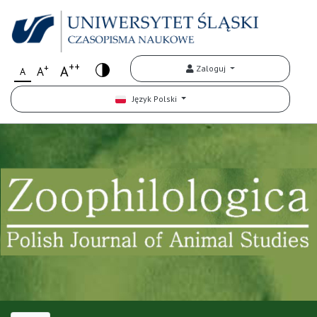
++
+
A
Zaloguj
A
A
Język Polski