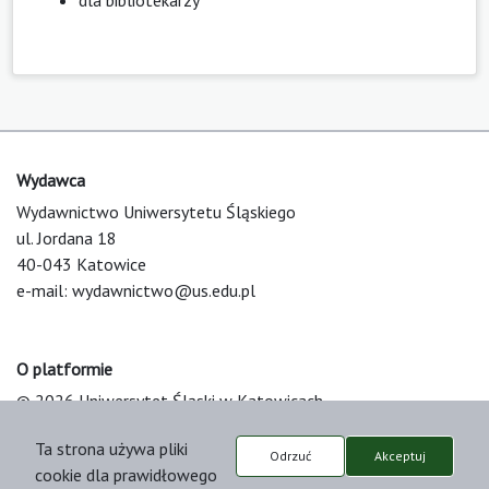
Wydawca
Wydawnictwo Uniwersytetu Śląskiego
ul. Jordana 18
40-043 Katowice
e-mail:
wydawnictwo@us.edu.pl
O platformie
© 2026 Uniwersytet Śląski w Katowicach
Support & Customization by LIBCOM
Ta strona używa pliki
Platform & Workflow by OJS/PKP
Odrzuć
Akceptuj
cookie dla prawidłowego