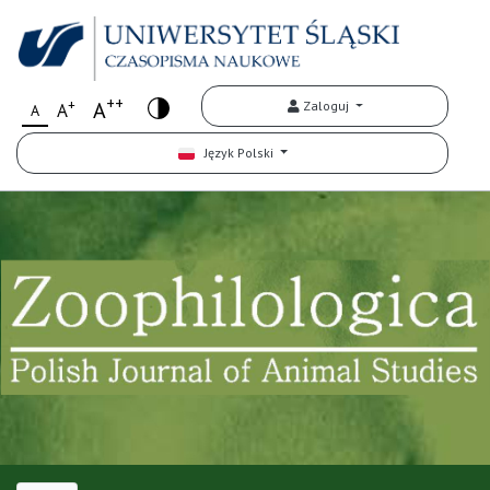
++
+
A
Zaloguj
A
A
Język Polski