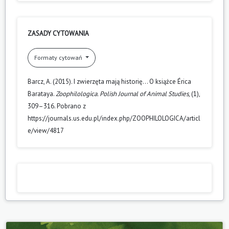
ZASADY CYTOWANIA
Formaty cytowań
Barcz, A. (2015). I zwierzęta mają historię… O książce Érica
Barataya.
Zoophilologica. Polish Journal of Animal Studies
, (1),
309–316. Pobrano z
https://journals.us.edu.pl/index.php/ZOOPHILOLOGICA/articl
e/view/4817