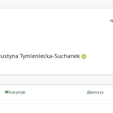
N
Justyna Tymieniecka‑Suchanek
Statystyki
Autorzy