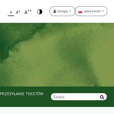
++
+
A
Zaloguj
Język Polski
A
A
PRZESYŁANIE TEKSTÓW