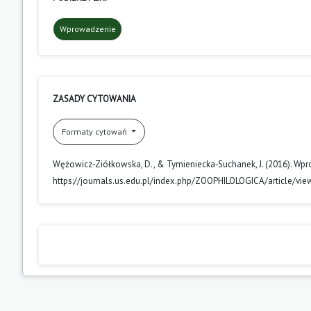
Wprowadzenie
ZASADY CYTOWANIA
Formaty cytowań
Wężowicz‑Ziółkowska, D., & Tymieniecka‑Suchanek, J. (2016). Wp
https://journals.us.edu.pl/index.php/ZOOPHILOLOGICA/article/vi