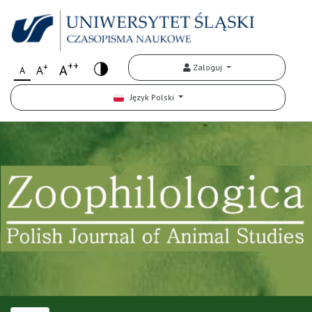
++
+
A
Zaloguj
A
A
Język Polski