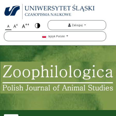
++
+
A
Zaloguj
A
A
Język Polski