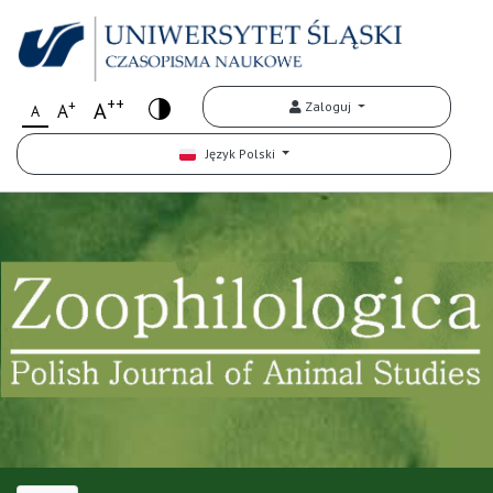
++
+
A
Zaloguj
A
A
Język Polski