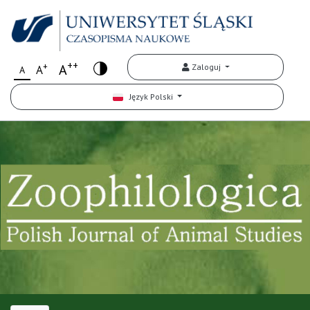
++
+
A
Zaloguj
A
A
Język Polski