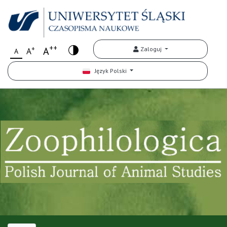
++
+
A
Zaloguj
A
A
Język Polski