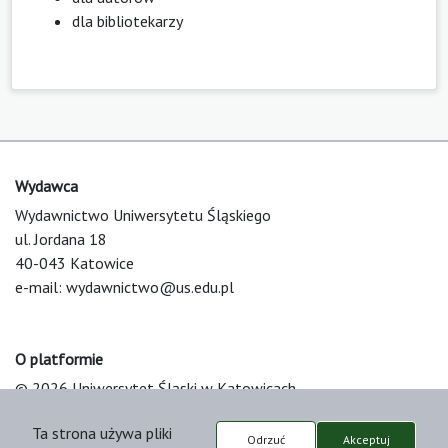
dla bibliotekarzy
Wydawca
Wydawnictwo Uniwersytetu Śląskiego
ul. Jordana 18
40-043 Katowice
e-mail:
wydawnictwo@us.edu.pl
O platformie
© 2026 Uniwersytet Śląski w Katowicach
Support & Customization by LIBCOM
Ta strona używa pliki
Platform & Workflow by OJS/PKP
Odrzuć
Akceptuj