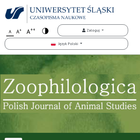
++
+
A
Zaloguj
A
A
Język Polski