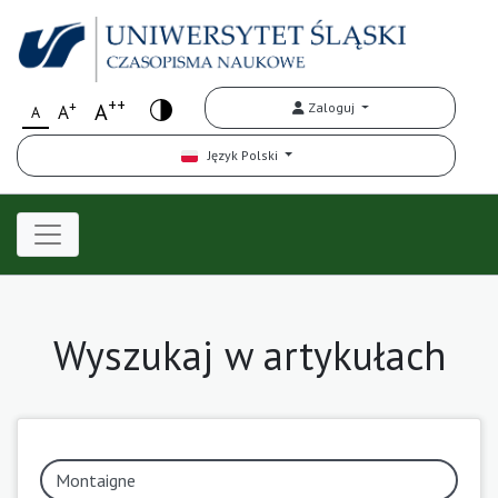
++
+
A
Zaloguj
A
A
Język Polski
Wyszukaj w artykułach