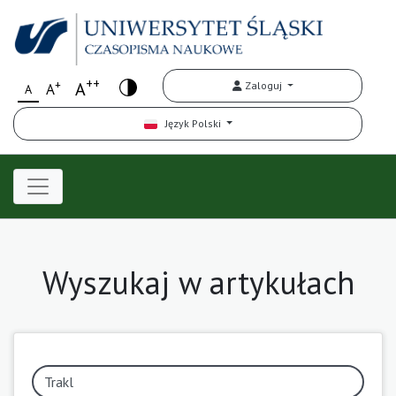
++
+
A
Zaloguj
A
A
Język Polski
Wyszukaj w artykułach