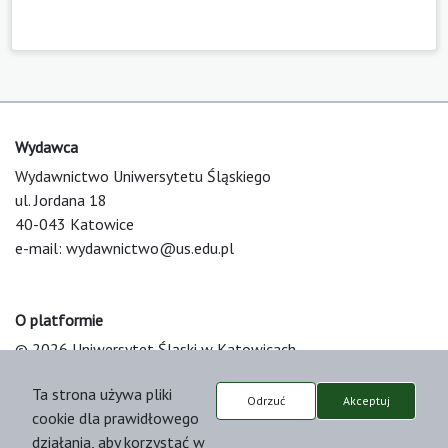
Wydawca
Wydawnictwo Uniwersytetu Śląskiego
ul. Jordana 18
40-043 Katowice
e-mail:
wydawnictwo@us.edu.pl
O platformie
© 2026 Uniwersytet Śląski w Katowicach
Support & Customization by LIBCOM
Ta strona używa pliki
Platform & Workflow by OJS/PKP
Odrzuć
Akceptuj
cookie dla prawidłowego
działania, aby korzystać w