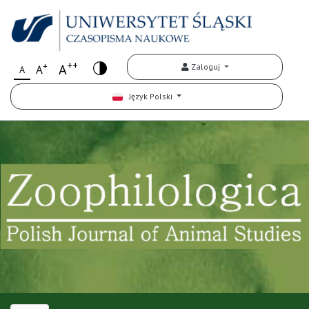
++
+
A
Zaloguj
A
A
Język Polski