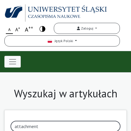
++
+
A
Zaloguj
A
A
Język Polski
Wyszukaj w artykułach