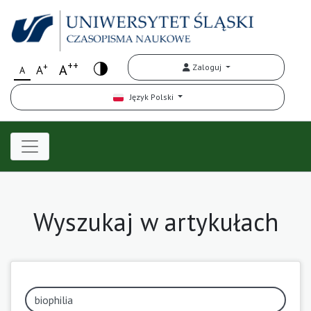
++
+
A
Zaloguj
A
A
Język Polski
Wyszukaj w artykułach