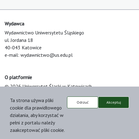
Wydawca
Wydawnictwo Uniwersytetu Śląskiego
ul. Jordana 18
40-043 Katowice
e-mail:
wydawnictwo@us.edu.pl
O platformie
© 2026 Uniwersytet Śląski w Katowicach
Support & Customization by LIBCOM
Ta strona używa pliki
Platform & Workflow by OJS/PKP
Odrzuć
Akceptuj
cookie dla prawidłowego
działania, aby korzystać w
pełni z portalu należy
zaakceptować pliki cookie.