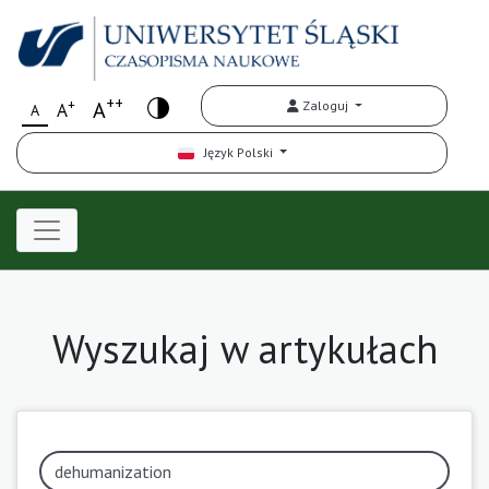
++
+
A
Zaloguj
A
A
Język Polski
Wyszukaj w artykułach