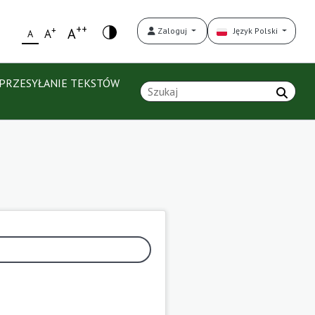
++
+
A
Zaloguj
Język Polski
A
A
PRZESYŁANIE TEKSTÓW