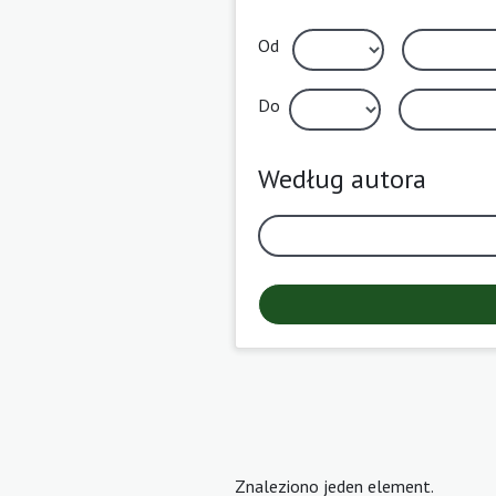
Od
Do
Według autora
Znaleziono jeden element.