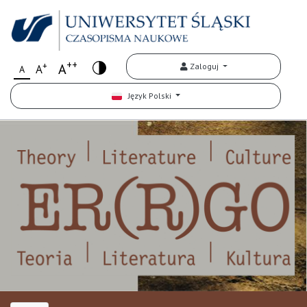
++
+
A
Zaloguj
A
A
Język Polski