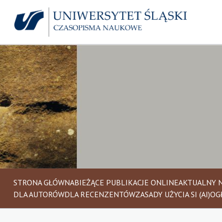
STRONA GŁÓWNA
BIEŻĄCE PUBLIKACJE ONLINE
AKTUALNY 
DLA AUTORÓW
DLA RECENZENTÓW
ZASADY UŻYCIA SI (AI)
OG