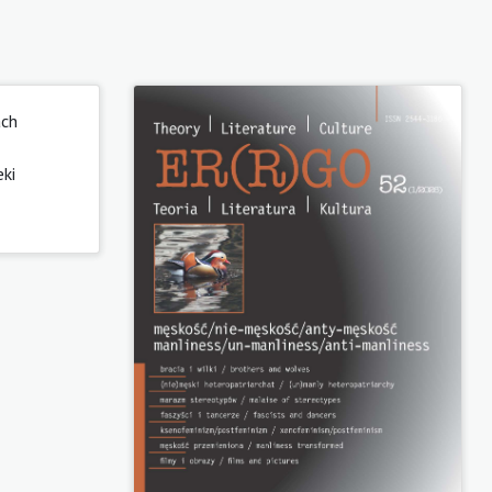
ach
eki