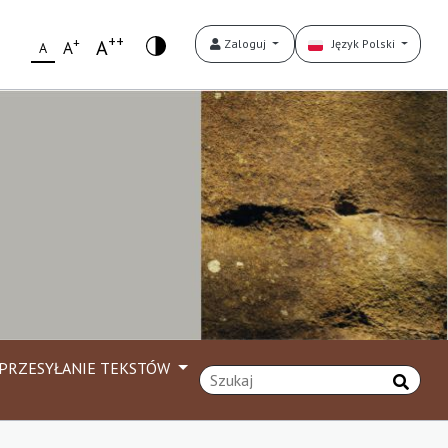
++
+
A
Zaloguj
Język Polski
A
A
PRZESYŁANIE TEKSTÓW