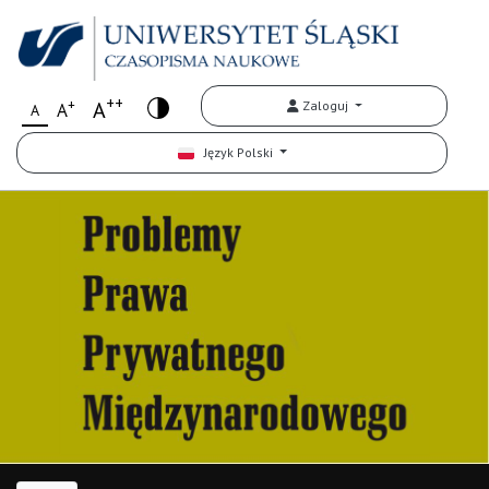
++
+
A
Zaloguj
A
A
Język Polski