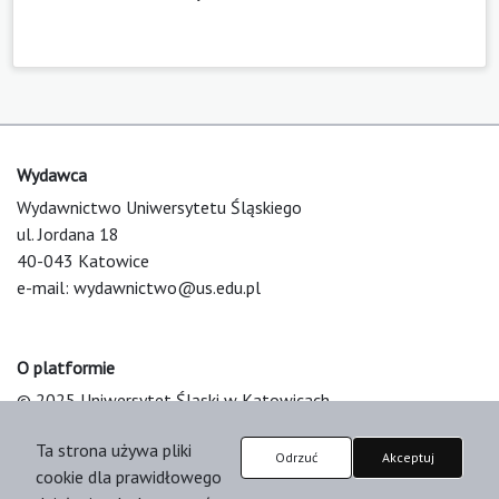
Wydawca
Wydawnictwo Uniwersytetu Śląskiego
ul. Jordana 18
40-043 Katowice
e-mail:
wydawnictwo@us.edu.pl
O platformie
© 2025 Uniwersytet Śląski w Katowicach
Support & Customization by LIBCOM
Ta strona używa pliki
Platform & Workflow by OJS/PKP
Odrzuć
Akceptuj
cookie dla prawidłowego