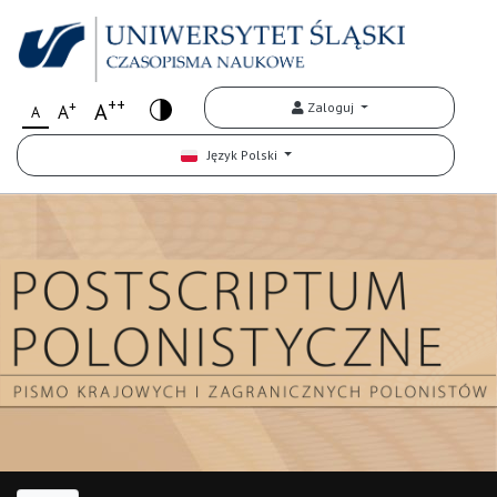
++
+
A
Zaloguj
A
A
Język Polski