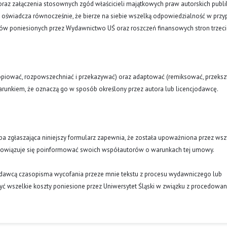
oraz załączenia stosownych zgód właścicieli majątkowych praw autorskich publi
a oświadcza równocześnie, że bierze na siebie wszelką odpowiedzialność w prz
tów poniesionych przez Wydawnictwo UŚ oraz roszczeń finansowych stron trzeci
opiować, rozpowszechniać i przekazywać) oraz adaptować (remiksować, przekszt
runkiem, że oznaczą go w sposób określony przez autora lub licencjodawcę.
oba zgłaszająca niniejszy formularz zapewnia, że została upoważniona przez wsz
obowiązuje się poinformować swoich współautorów o warunkach tej umowy.
ydawcą czasopisma wycofania przeze mnie tekstu z procesu wydawniczego lub
ć wszelkie koszty poniesione przez Uniwersytet Śląski w związku z procedowa