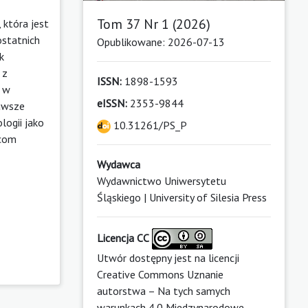
Tom 37 Nr 1 (2026)
 która jest
statnich
Opublikowane: 2026-07-13
k
 z
ISSN:
1898-1593
m w
eISSN:
2353-9844
zawsze
logii jako
10.31261/PS_P
wcom
Wydawca
Wydawnictwo Uniwersytetu
Śląskiego | University of Silesia Press
Licencja CC
Utwór dostępny jest na licencji
Creative Commons Uznanie
autorstwa – Na tych samych
warunkach 4.0 Miedzynarodowe
.