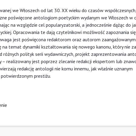
ikowanej we Włoszech od lat 30. XX wieku do czasów współczesnych,
ficzne poświęcone antologiom poetyckim wydanym we Włoszech w o
 mając na względzie cel popularyzatorski, a jednocześnie dążąc do ja
tyckiej. Opracowania te dają czytelnikowi możliwość zapoznania się
a uwaga jest poświęcona redaktorom oraz autorom zaangażowany
sję na temat dynamiki kształtowania się nowego kanonu, który nie 
 różnych polityk serii wydawniczych, projekt zaprezentowania anto
y – realizowany jest poprzez zlecanie redakcji ekspertom lub zna
wierzają redakcję antologii nie komu innemu, jak właśnie uznanym
potwierdzonym prestiżu.
enie