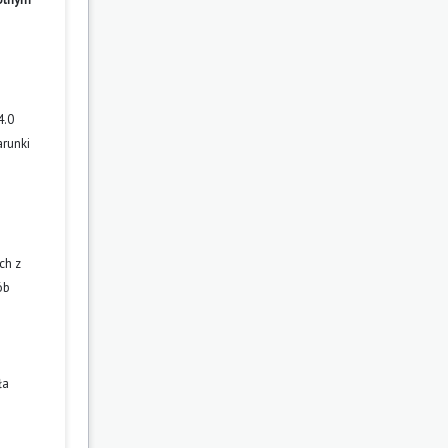
4.0
arunki
ch z
ób
ła