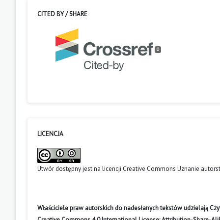
CITED BY / SHARE
0
LICENCJA
Utwór dostępny jest na licencji
Creative Commons Uznanie autors
Właściciele praw autorskich do nadesłanych tekstów udzielają Cz
Creative Commons 4.0 International License: Attribution-Share-A