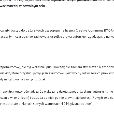
ywać materiał w dowolnym celu.
arty dostęp do treści swoich czasopism na licencji Creative Commons BY-SA 
ujący w tym czasopiśmie zachowują wszelkie prawa autorskie i zgadzają się na w
(i współautorów), nie był wcześniej publikowany, nie zawiera stwierdzeń niezgodny
rskich, które przysługują wyłącznie autorowi i jest wolny od wszelkich praw os
ody na cytowanie z innych źródeł.
y, mapy itp.), Autor oświadcza, że wskazane dzieła są jego dziełami autorskimi, nie
nowania wizerunkiem) i posiada do nich pełnię praw majątkowych. Powyższe dzie
znanie autorstwa-Na tych samych warunkach 4.0 Międzynarodowe”.