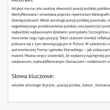
Artykuł ma na celu analizę obecności poezji polskiej publ
identyfikowana i omawiana poprzez repertorium bibliogra
dziesięcioleciach. Wiele antologii poezji polskiej powstało,
najpełniejszego przedstawienia polskiej rzeczywistości poe
najbardziej wpływowymi dziełami i pomysłami. Szczególn
tworzenie tego typu pozycji. Tekst stanowi również reflek
pokrywa się z tym obowiązującym w Polsce. W zależności od
autonomicznej formy i gatunku literackiego – jak zobaczym
materii. Można wręcz stwierdzić, że wydawcy najchętniej po
naukowcom, wykwalifikowanym tłumaczom i redaktorom o 
Słowa kluczowe:
włoskie antologie liryczne
,
poezja polska
,
kanon
,
tłumacz