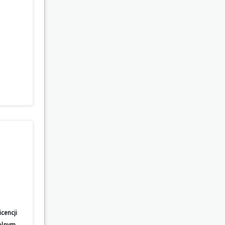
cencji
wolnym