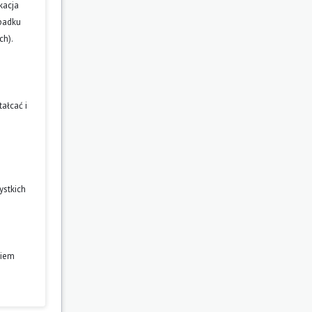
kacja
ypadku
ch).
ałcać i
ystkich
niem