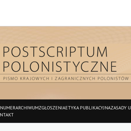
 NUMER
ARCHIWUM
ZGŁOSZENIA
ETYKA PUBLIKACYJNA
ZASADY UŻ
NTAKT