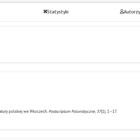
Statystyki
Autorz
ratury polskiej we Włoszech.
Postscriptum Polonistyczne
,
37
(1), 1–17.