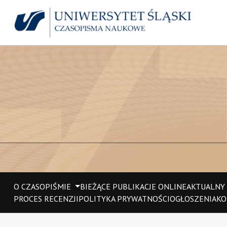
O CZASOPIŚMIE
BIEŻĄCE PUBLIKACJE ONLINE
AKTUALNY
PROCES RECENZJI
POLITYKA PRYWATNOŚCI
OGŁOSZENIA
KO