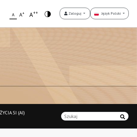
++
+
A
Zaloguj
Język Polski
A
A
YCIA SI (AI)