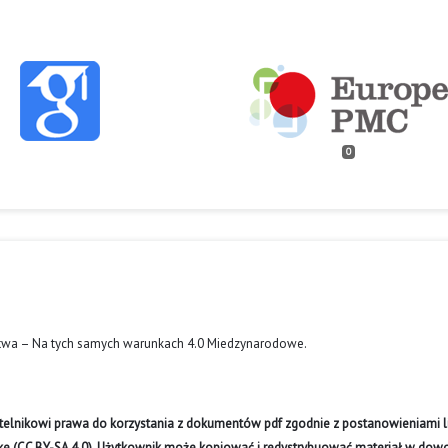
0
twa – Na tych samych warunkach 4.0 Miedzynarodowe
.
ytelnikowi prawa do korzystania z dokumentów pdf zgodnie z postanowieniami li
like (CC BY-SA 4.0). Użytkownik może kopiować i redystrybuować materiał w do