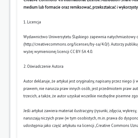
medium lub formacie oraz remiksować, przekształcać i wykorzyst
1. Licencja
Wydawnictwo Uniwersytetu Śląskiego zapewnia natychmiastowy otw
(
http://creativecommons.org/licenses/by-sa/4.0/
). Autorzy publik
wyżej wymienionej licencji CC BY-SA 4.0.
2. Oświadczenie Autora
Autor deklaruje, że artykuł jest oryginalny, napisany przez niego 
prawem, nie narusza praw innych osób, jest przedmiotem praw auto
trzecich, a także, że autor uzyskał wszelkie niezbędne pisemne zg
Jeśli artykuł zawiera materiał ilustracyjny (rysunki, zdjęcia, wykres
naruszają niczyich praw (w tym osobistych, m.in. prawa do dyspo
udostępnia jako część artykułu na licencji „Creative Commons U