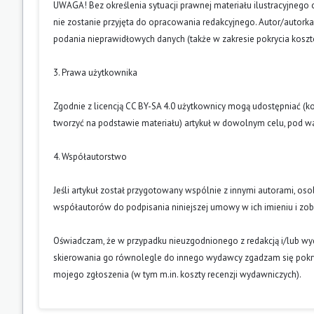
UWAGA! Bez określenia sytuacji prawnej materiału ilustracyjnego 
nie zostanie przyjęta do opracowania redakcyjnego. Autor/autork
podania nieprawidłowych danych (także w zakresie pokrycia kosz
3. Prawa użytkownika
Zgodnie z licencją CC BY-SA 4.0 użytkownicy mogą udostępniać (k
tworzyć na podstawie materiału) artykuł w dowolnym celu, pod wa
4. Współautorstwo
Jeśli artykuł został przygotowany wspólnie z innymi autorami, os
współautorów do podpisania niniejszej umowy w ich imieniu i z
Oświadczam, że w przypadku nieuzgodnionego z redakcją i/lub w
skierowania go równolegle do innego wydawcy zgadzam się pokry
mojego zgłoszenia (w tym m.in. koszty recenzji wydawniczych).