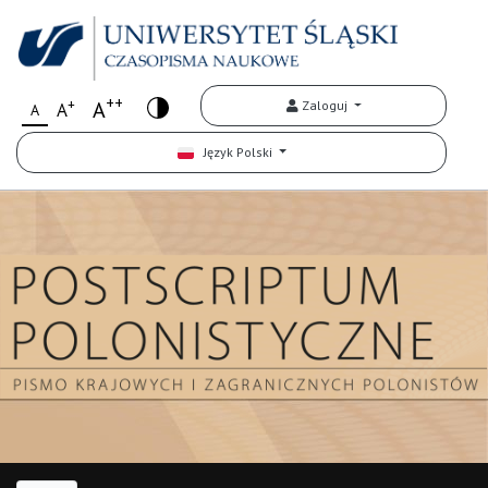
++
+
A
Zaloguj
A
A
Język Polski