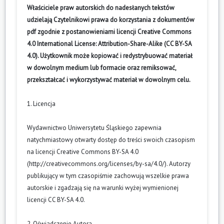
Właściciele praw autorskich do nadesłanych tekstów
udzielają Czytelnikowi prawa do korzystania z dokumentów
pdf zgodnie z postanowieniami licencji Creative Commons
4.0 International License: Attribution-Share-Alike (CC BY-SA
4.0). Użytkownik może kopiować i redystrybuować materiał
w dowolnym medium lub formacie oraz remiksować,
przekształcać i wykorzystywać materiał w dowolnym celu.
1. Licencja
Wydawnictwo Uniwersytetu Śląskiego zapewnia
natychmiastowy otwarty dostęp do treści swoich czasopism
na licencji Creative Commons BY-SA 4.0
(
http://creativecommons.org/licenses/by-sa/4.0/
). Autorzy
publikujący w tym czasopiśmie zachowują wszelkie prawa
autorskie i zgadzają się na warunki wyżej wymienionej
licencji CC BY-SA 4.0.
2. Oświadczenie Autora