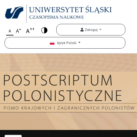
++
+
A
Zaloguj
A
A
Język Polski