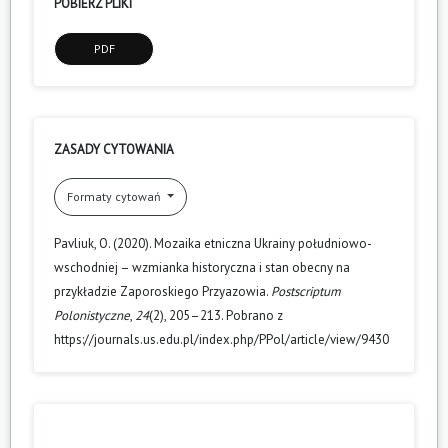
POBIERZ PLIKI
PDF
ZASADY CYTOWANIA
Formaty cytowań
Pavliuk, O. (2020). Mozaika etniczna Ukrainy południowo-
wschodniej – wzmianka historyczna i stan obecny na
przykładzie Zaporoskiego Przyazowia.
Postscriptum
Polonistyczne
,
24
(2), 205–213. Pobrano z
https://journals.us.edu.pl/index.php/PPol/article/view/9430