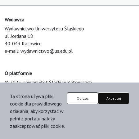
Wydawca
Wydawnictwo Uniwersytetu Śląskiego
ul. Jordana 18
40-043 Katowice
e-mail:
wydawnictwo@us.edu.pl
O platformie
© 2025 Uniwersytet Śląski w Katowicach
Support & Customization by LIBCOM
Ta strona używa pliki
Platform & Workflow by OJS/PKP
Odrzuć
Akceptuj
cookie dla prawidłowego
działania, aby korzystać w
pełni z portalu należy
zaakceptować pliki cookie.