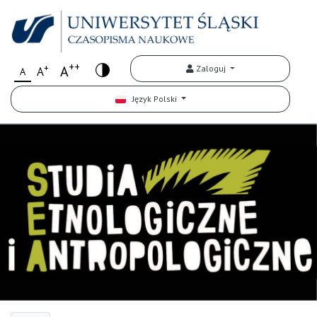
++
+
A
Zaloguj
A
A
Język Polski