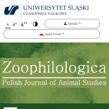
++
+
A
Zaloguj
A
A
Język Polski