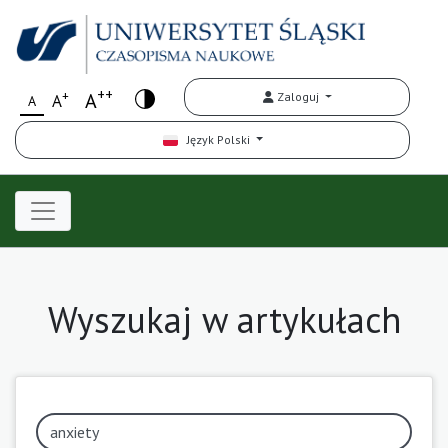
++
+
A
Zaloguj
A
A
Język Polski
Wyszukaj w artykułach