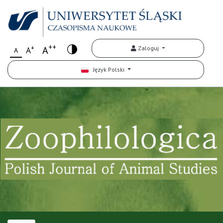
++
+
A
Zaloguj
A
A
Język Polski