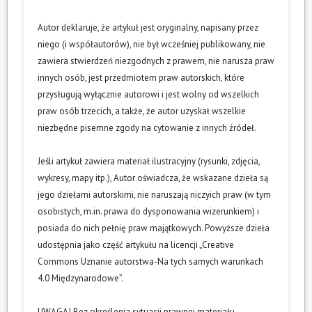
Autor deklaruje, że artykuł jest oryginalny, napisany przez
niego (i współautorów), nie był wcześniej publikowany, nie
zawiera stwierdzeń niezgodnych z prawem, nie narusza praw
innych osób, jest przedmiotem praw autorskich, które
przysługują wyłącznie autorowi i jest wolny od wszelkich
praw osób trzecich, a także, że autor uzyskał wszelkie
niezbędne pisemne zgody na cytowanie z innych źródeł.
Jeśli artykuł zawiera materiał ilustracyjny (rysunki, zdjęcia,
wykresy, mapy itp.), Autor oświadcza, że wskazane dzieła są
jego dziełami autorskimi, nie naruszają niczyich praw (w tym
osobistych, m.in. prawa do dysponowania wizerunkiem) i
posiada do nich pełnię praw majątkowych. Powyższe dzieła
udostępnia jako część artykułu na licencji „Creative
Commons Uznanie autorstwa-Na tych samych warunkach
4.0 Międzynarodowe”.
UWAGA! Bez określenia sytuacji prawnej materiału