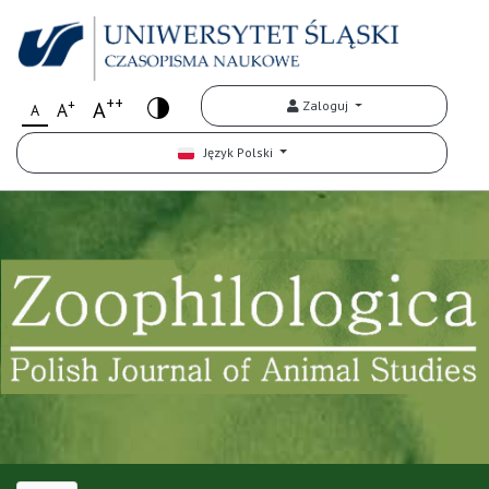
++
+
A
Zaloguj
A
A
Język Polski