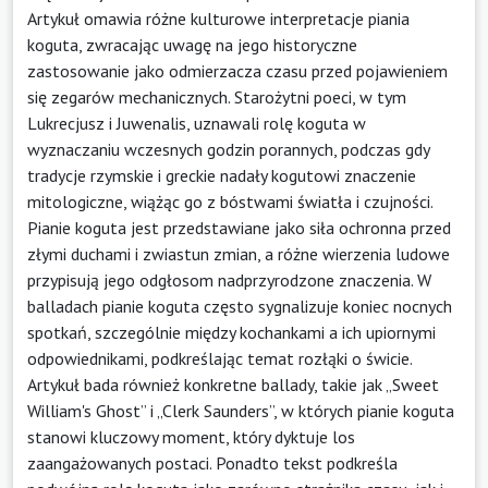
Artykuł omawia różne kulturowe interpretacje piania
koguta, zwracając uwagę na jego historyczne
zastosowanie jako odmierzacza czasu przed pojawieniem
się zegarów mechanicznych. Starożytni poeci, w tym
Lukrecjusz i Juwenalis, uznawali rolę koguta w
wyznaczaniu wczesnych godzin porannych, podczas gdy
tradycje rzymskie i greckie nadały kogutowi znaczenie
mitologiczne, wiążąc go z bóstwami światła i czujności.
Pianie koguta jest przedstawiane jako siła ochronna przed
złymi duchami i zwiastun zmian, a różne wierzenia ludowe
przypisują jego odgłosom nadprzyrodzone znaczenia. W
balladach pianie koguta często sygnalizuje koniec nocnych
spotkań, szczególnie między kochankami a ich upiornymi
odpowiednikami, podkreślając temat rozłąki o świcie.
Artykuł bada również konkretne ballady, takie jak „Sweet
William's Ghost” i „Clerk Saunders”, w których pianie koguta
stanowi kluczowy moment, który dyktuje los
zaangażowanych postaci. Ponadto tekst podkreśla