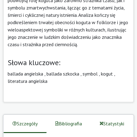
podwójną rolę koguta jako zarówno strażnika czasu, jak i
symbolu zmartwychwstania, łącząc go z tematami życia,
śmierci i cyklicznej natury istnienia. Analiza kończy się
podkreśleniem trwałej obecności koguta w folklorze i jego
wieloaspektowej symboliki w różnych kulturach, ilustrując
jego znaczenie w ludzkim doświadczeniu jako znacznika
czasu i strażnika przed ciemnością.
Słowa kluczowe:
ballada angielska
,
ballada szkocka
,
symbol
,
kogut
,
literatura angielska
Szczegóły
Bibliografia
Statystyki